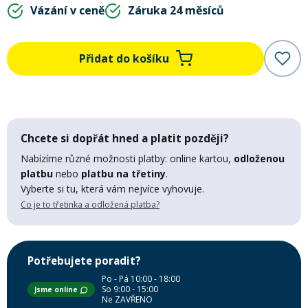
Vázání v ceně
Záruka 24 měsíců
Mazání a čištění
Páteřáky
Přidat do košíku
Zabezpečení
Ostatní
Brašny, košíky a nosiče
Vložky do bot
Chcete si dopřát hned a platit později?
Pumpičky a pumpy
Nabízíme různé možnosti platby: online kartou,
odloženou
Náhradní díly
platbu
nebo
platbu na třetiny
.
Vyberte si tu, která vám nejvíce vyhovuje.
Nářadí pro kola
Co je to třetinka a odložená platba?
Boby a kluzáky
Blatníky
Potřebujete poradit?
Po - Pá 10:00 - 18:00
So 9:00 - 15:00
Jsme online
Řetězy
Ne ZAVŘENO