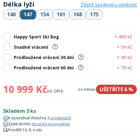
Délka lyží
Lyžařské rukavice
Rukavice na běžky
Snowboardové vázání
Skialpové boty
Kukly a uši
Zjistit správnou velikost
Plavání
140
147
154
161
168
175
Gripy
Kalhoty
Lyžařské vázání
Vázání na běžky
Snowboardové rukavice
Skialpové vázání
Oblečení
+ 499 Kč
Happy Sport Ski Bag
Stojánky
Doplňky
Sjezdové hole
Doplňky na běžky
Snowboardové náhradní díly
Skialpové hole
Lyžařské hole
+ 59 Kč
Snadné vrácení
+ 49 Kč
Prodloužené vrácení 30 dní
Zvonky a houkačky
Brýle na běžky
Snowboardové doplňky
Skialpové rukavice
Péče o skluznici a hrany
+ 79 Kč
Prodloužené vrácení 60 dní
Světla
10 999 Kč
Skialpové doplňky
Vaky, tašky a batohy
UŠETŘÍTE 6
%
11 790 Kč
(vč. DPH)
Lepení a opravné sady
Skialpové pásy
Dárkové poukazy
Skladem 3 ks
K vyzvednutí ihned na 3
prodejnách
Zjistit termín
doručení na prodejnu
Pláště a duše
Pondělí 10. 8. u vás
Sněžnice
Brusle