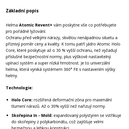
Mazání a čištění
Základní popis
Páteřáky
Helma
Atomic Revent+
vám poskytne vše co potřebujete
Zabezpečení
Ostatní
pro pořádné lyžování.
Ochranu před velkými nárazy, skvělou nenápadnou siluetu a
příznivý poměr ceny a kvality. K tomu patří jádro Atomic Holo
Brašny, košíky a nosiče
Vložky do bot
Core, které poskytuje až o 30 % vyšší ochranu, než vyžadují
příslušné bezpečnostní normy, plus výškově nastavitelný
upínací systém a super nízká hmotnost. Je to univerzální
Pumpičky a pumpy
helma, která vyniká systémem 360° Fit s nastavením výšky
Náhradní díly
helmy.
Nářadí pro kola
Technologie:
Boby a kluzáky
Holo Core:
rozšířená deformační zóna pro maximální
Blatníky
tlumení nárazů. Až o 30% vyšší než nařizují normy.
Skořepina In - Mold:
expandovaný polystyren se vstřikuje
do skořepiny z polykarbonátu, což zajišťuje velmi
Řetězy
bezpečnou a lehkou konstrukci.