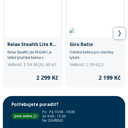
Relax Stealth Lite RH24A1
Giro Ratio
Relax Stealth Lite RH24A1 je
Odolná helma pro všechny
lehká lyžařská helma s
lyžaře.
integrovaným štítem,
Velikost: S 54-56|XL 60-61
Velikost: L 59-62,5
panoramatickým výhledem a
efektivní ventilací pro
2 299 Kč
2 199 Kč
pohodlné a bezpečné lyžování.
Potřebujete poradit?
Po - Pá 10:00 - 18:00
So 9:00 - 15:00
Jsme online
Ne ZAVŘENO