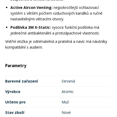
Active Aircon Venting:
nejpokročilejší ochlazovací
Rukavice na kolo
systém s větším počtem vzduchových kanálků a ručně
nastavitelnými větracími otvory.
Podšívka 3M X-Static:
vysoce funkční podšívka má
jedinečné antibakteriální a protizápachové vlastnosti.
Vnitřní vložka je odnímatelná a pratelná a navíc má náušníky
kompatibilní s audiem.
Parametry
Barevné zařazení
červená
Výrobce
Atomic
Určeno pro
Muž
Stav zboží
Nové