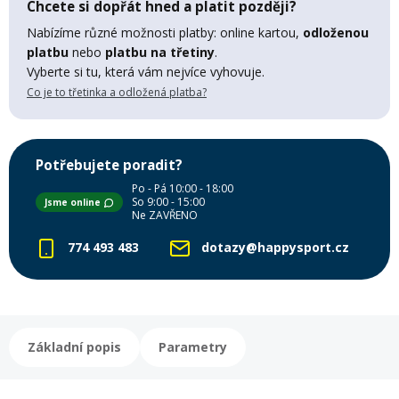
Chcete si dopřát hned a platit později?
Lyžařské rukavice
Rukavice na běžky
Snowboardové vázání
Skialpové boty
Kukly a uši
Plavání
Nabízíme různé možnosti platby: online kartou,
odloženou
platbu
nebo
platbu na třetiny
.
Gripy
Kalhoty
Lyžařské vázání
Vázání na běžky
Snowboardové rukavice
Skialpové vázání
Oblečení
Vyberte si tu, která vám nejvíce vyhovuje.
Co je to třetinka a odložená platba?
Stojánky
Doplňky
Sjezdové hole
Doplňky na běžky
Snowboardové náhradní díly
Skialpové hole
Lyžařské hole
Potřebujete poradit?
Zvonky a houkačky
Po - Pá 10:00 - 18:00
Brýle na běžky
Snowboardové doplňky
Skialpové rukavice
Péče o skluznici a hrany
So 9:00 - 15:00
Jsme online
Ne ZAVŘENO
Světla
774 493 483
dotazy@happysport.cz
Skialpové doplňky
Vaky, tašky a batohy
Lepení a opravné sady
Skialpové pásy
Dárkové poukazy
Základní popis
Parametry
Pláště a duše
Sněžnice
Brusle