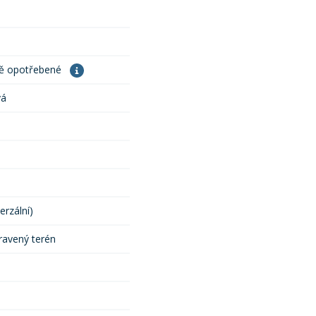
ně opotřebené
vá
erzální)
ravený terén