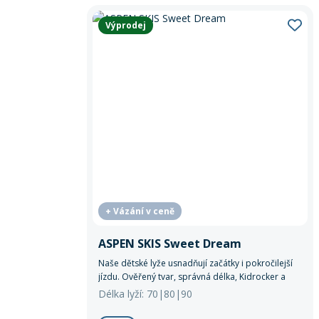
Výprodej
+ Vázání v ceně
ASPEN SKIS Sweet Dream
Naše dětské lyže usnadňují začátky i pokročilejší
jízdu. Ověřený tvar, správná délka, Kidrocker a
zaoblená pata zajišťují stabilitu, snadné oblouky i
Délka lyží: 70|80|90
bezpečné brzdění.