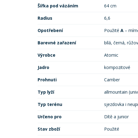
Šířka pod vázáním
64 cm
Radius
6,6
Opotřebení
Použité
A
– mír
Barevné zařazení
bílá, černá, růžo
Výrobce
Atomic
Jadro
kompozitové
Prohnuti
Camber
Typ lyží
allmountain (univ
Typ terénu
sjezdovka i neup
Určeno pro
Dítě a junior
Stav zboží
Použité