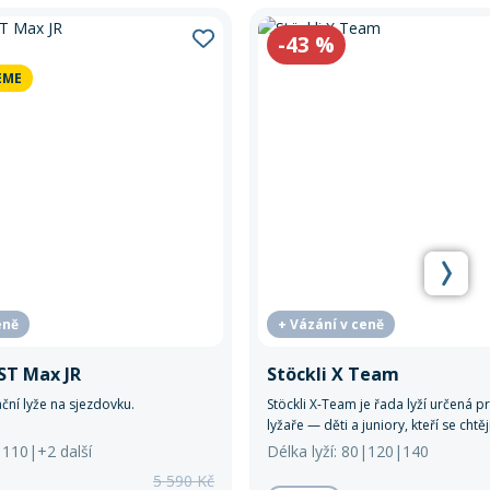
-43
%
EME
eně
+ Vázání v ceně
ST Max JR
Stöckli X Team
ční lyže na sjezdovku.
Stöckli X-Team je řada lyží určená p
lyžaře — děti a juniory, kteří se chtěj
zábavnou formou.
0|110|+2 další
Délka lyží: 80|120|140
5 590 Kč