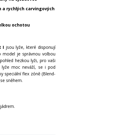
ch a rychlých carvingových
velkou ochotou
 I
jsou lyže, které disponují
to model je správnou volbou
ohled hezkou lyži, pro vaši
 lyže moc neváží, se i pod
 speciální flex zóně (Blend-
t se sněhem.
 jádrem.