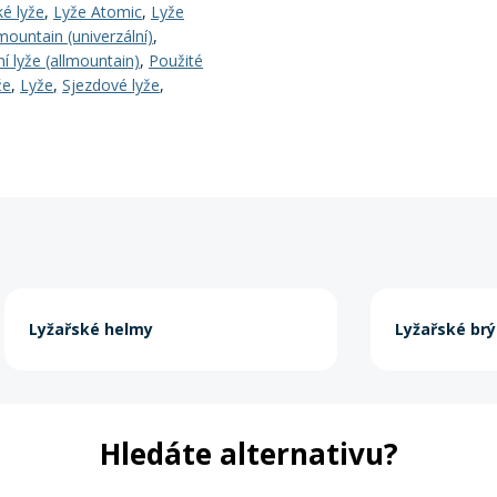
ké lyže
,
Lyže Atomic
,
Lyže
mountain (univerzální)
,
í lyže (allmountain)
,
Použité
že
,
Lyže
,
Sjezdové lyže
,
Lyžařské helmy
Lyžařské brý
Hledáte alternativu?