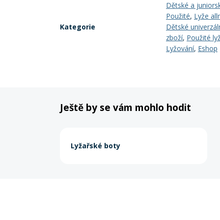
Dětské a juniors
Použité
,
Lyže all
Kategorie
Dětské univerzáln
zboží
,
Použité ly
Lyžování
,
Eshop
Ještě by se vám mohlo hodit
Lyžařské boty