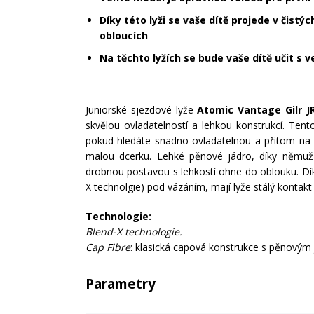
Díky této lyži se vaše dítě projede v čistý
obloucích
Na těchto lyžích se bude vaše dítě učit s 
Juniorské sjezdové lyže
Atomic Vantage Gilr JR
skvělou ovladatelností a lehkou konstrukcí. Ten
pokud hledáte snadno ovladatelnou a přitom na p
malou dcerku. Lehké pěnové jádro, díky němuž
drobnou postavou s lehkostí ohne do oblouku. Díky
X technolgie) pod vázáním, mají lyže stálý kontak
Technologie:
Blend-X technologie.
Cap Fibre
: klasická capová konstrukce s pěnovým
Parametry