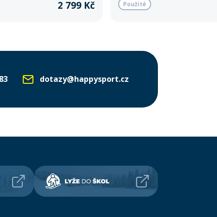
2 799 Kč
Použité
83
dotazy@happysport.cz