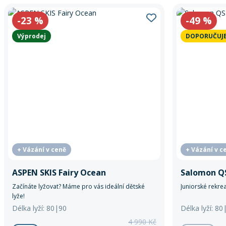
-23
%
-49
%
Výprodej
DOPORUČUJ
+ Vázání v ceně
+ Vázání v c
ASPEN SKIS Fairy Ocean
Salomon Q
Začínáte lyžovat? Máme pro vás ideální dětské
Juniorské rekrea
lyže!
Délka lyží: 80|90
Délka lyží: 8
4 990 Kč