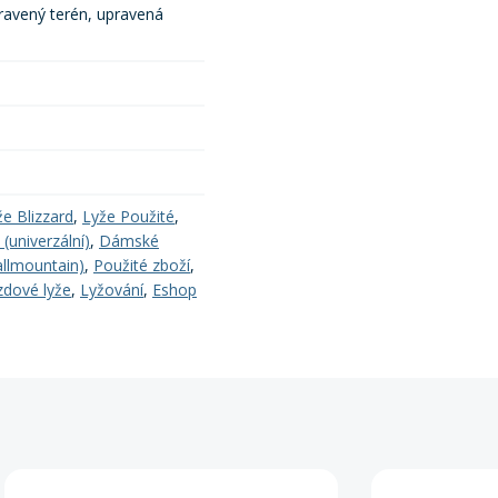
ravený terén, upravená
že Blizzard
,
Lyže Použité
,
(univerzální)
,
Dámské
(allmountain)
,
Použité zboží
,
zdové lyže
,
Lyžování
,
Eshop