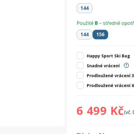
Zobrazit vš
bruslení
panely
Vesty
Skejty a koloběžky
Pásky
Skialpinismus
Oblečení
Frisbee a jiné
Sluneční brýle
Doplňky
144
Zobrazit vš
Použité
B
– středně opo
Powerbanky a solární
Plavání
panely
144
156
Zobrazit vš
Zobrazit vš
Happy Sport Ski Bag
Snadné vrácení
Prodloužené vrácení 
Prodloužené vrácení 
6 499 Kč
(vč.