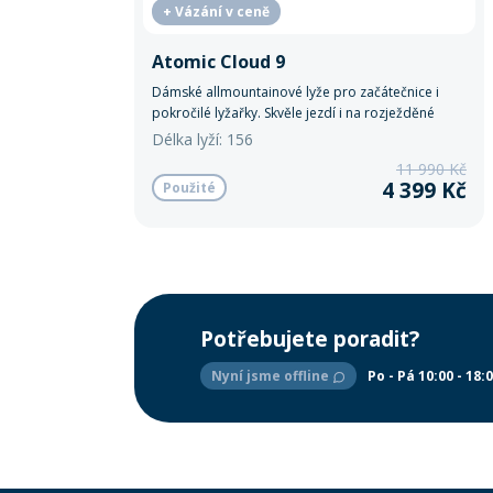
+ Vázání v ceně
Atomic Cloud 9
Dámské allmountainové lyže pro začátečnice i
pokročilé lyžařky. Skvěle jezdí i na rozježděné
sjezdovce.
Délka lyží: 156
11 990 Kč
4 399 Kč
Použité
Potřebujete poradit?
Nyní jsme offline
Po - Pá 10:00 - 18: