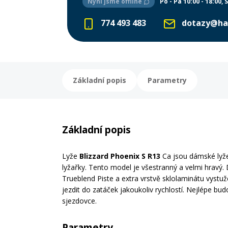
Nyní jsme offline
Po - Pá 10:00 - 18:00
S
774 493 483
dotazy@ha
Základní popis
Parametry
Základní popis
Lyže
Blizzard Phoenix S R13
Ca jsou dámské lyže
lyžařky. Tento model je všestranný a velmi hravý.
Trueblend Piste a extra vrstvě sklolaminátu vys
jezdit do zatáček jakoukoliv rychlostí. Nejlépe b
sjezdovce.
Parametry