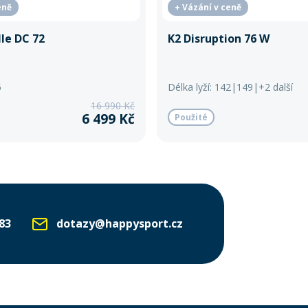
eně
+ Vázání v ceně
le DC 72
K2 Disruption 76 W
6
Délka lyží: 142|149|+2 další
16 990 Kč
6 499 Kč
Použité
83
dotazy@happysport.cz