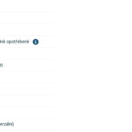
dně opotřebené
45
erzální)