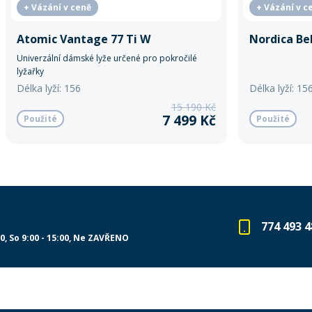
+ Vázání v ceně
+ Vázání v c
Atomic Vantage 77 Ti W
Nordica Bel
Univerzální dámské lyže určené pro pokročilé
lyžařky
Délka lyží: 156
Délka lyží: 15
15 190 Kč
7 499 Kč
Použité
Použité
774 493 4
00
So 9:00 - 15:00
Ne ZAVŘENO