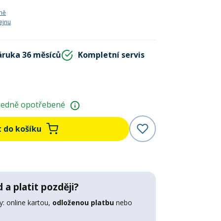
ně
ejnu
áruka 36 měsíců
Kompletní servis
ředně opotřebené
t do košíku
 a platit později?
: online kartou,
odloženou platbu
nebo