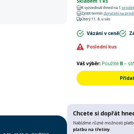
Skladem 1 ks
K vyzvednutí ihned na 1
prodej
Zjistit termín
doručení na prod
Úterý 11. 8. u vás
Vázání v ceně
Z
Poslední kus
Váš výběr:
Použité
B
– st
Přida
Chcete si dopřát hned
Nabízíme různé možnosti platby
platbu na třetiny
.