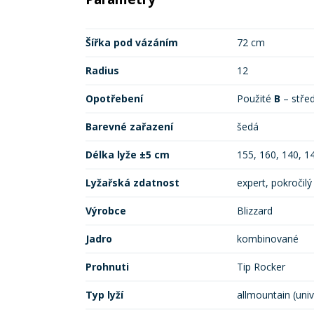
Šířka pod vázáním
72 cm
Radius
12
Opotřebení
Použité
B
– stře
Barevné zařazení
šedá
Délka lyže ±5 cm
155, 160, 140, 1
Lyžařská zdatnost
expert, pokročilý
Výrobce
Blizzard
Jadro
kombinované
Prohnuti
Tip Rocker
Typ lyží
allmountain (univ