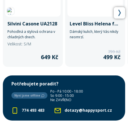
Silvini Casone UA2128
Level Bliss Helena fucsia
Pohodlná a stylová ochrana v
Dámský kulich, který Vás nikdy
chladných dnech.
neomrzí.
Velikost: S/M
799 Kč
649 Kč
499 Kč
Potřebujete poradit?
Po - Pá 10:00 - 18:00
So 9:00 - 15:00
Nyní jsme offline
Ne ZAVŘENO
774 493 483
dotazy@happysport.cz