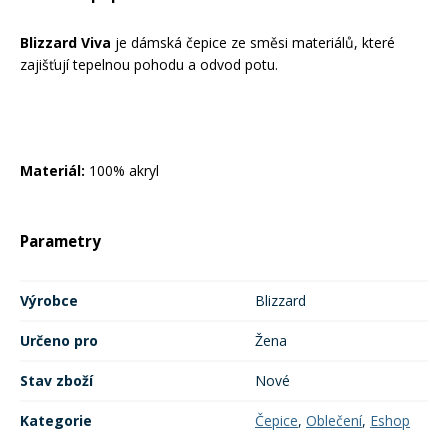
Mazání a čištění
Páteřáky
Blizzard Viva
je dámská čepice ze směsi materiálů, které
zajišťují tepelnou pohodu a odvod potu.
Zabezpečení
Ostatní
Brašny, košíky a nosiče
Materiál:
100% akryl
Vložky do bot
Pumpičky a pumpy
Parametry
Náhradní díly
Nářadí pro kola
Výrobce
Blizzard
Boby a kluzáky
Určeno pro
Žena
Blatníky
Stav zboží
Nové
Kategorie
Čepice
,
Oblečení
,
Eshop
Řetězy