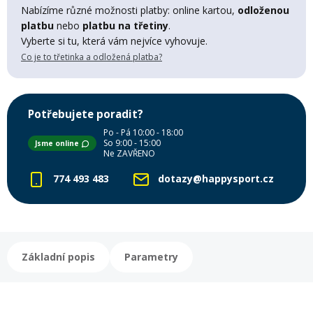
Lyžařské rukavice
Rukavice na běžky
Snowboardové vázání
Skialpové boty
Kukly a uši
Nabízíme různé možnosti platby: online kartou,
odloženou
Plavání
platbu
nebo
platbu na třetiny
.
Vyberte si tu, která vám nejvíce vyhovuje.
Gripy
Kalhoty
Lyžařské vázání
Vázání na běžky
Snowboardové rukavice
Skialpové vázání
Oblečení
Co je to třetinka a odložená platba?
Stojánky
Doplňky
Sjezdové hole
Doplňky na běžky
Snowboardové náhradní díly
Skialpové hole
Lyžařské hole
Potřebujete poradit?
Po - Pá 10:00 - 18:00
Zvonky a houkačky
So 9:00 - 15:00
Jsme online
Brýle na běžky
Snowboardové doplňky
Skialpové rukavice
Péče o skluznici a hrany
Ne ZAVŘENO
774 493 483
dotazy@happysport.cz
Světla
Skialpové doplňky
Vaky, tašky a batohy
Lepení a opravné sady
Skialpové pásy
Dárkové poukazy
Základní popis
Parametry
Pláště a duše
Sněžnice
Brusle