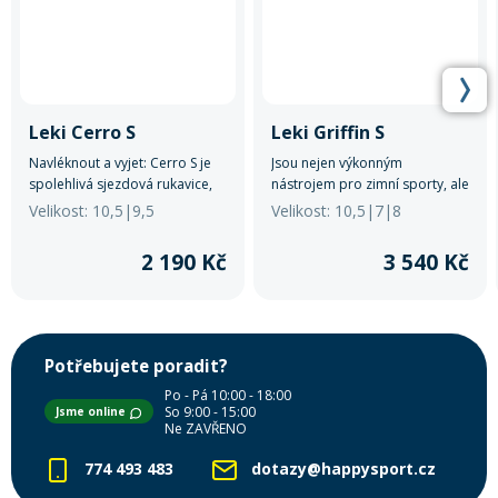
Leki Cerro S
Leki Griffin S
Navléknout a vyjet: Cerro S je
Jsou nejen výkonným
spolehlivá sjezdová rukavice,
nástrojem pro zimní sporty, ale
která díky izolaci Dexfill a
také stylovým a praktickým
Velikost: 10,5|9,5
Velikost: 10,5|7|8
membráně SOFT-TEX® udržuje
doplňkem pro muže, kteří
ruce po celý den v teple.
očekávají to nejlepší ve svém
2 190 Kč
3 540 Kč
vybavení.
Potřebujete poradit?
Po - Pá 10:00 - 18:00
So 9:00 - 15:00
Jsme online
Ne ZAVŘENO
774 493 483
dotazy@happysport.cz