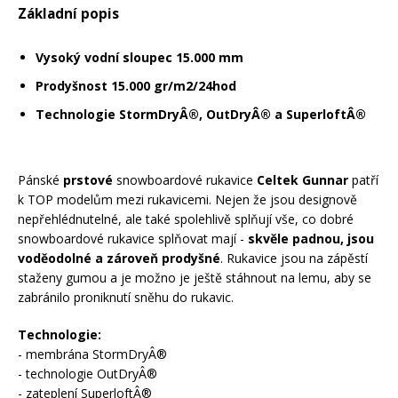
Základní popis
Mazání a čištění
Páteřáky
Vysoký vodní sloupec 15.000 mm
Zabezpečení
Prodyšnost 15.000 gr/m2/24hod
Ostatní
Technologie StormDryÂ®, OutDryÂ® a SuperloftÂ®
Brašny, košíky a nosiče
Vložky do bot
Pánské
prstové
snowboardové rukavice
Celtek Gunnar
patří
k TOP modelům mezi rukavicemi. Nejen že jsou designově
Pumpičky a pumpy
Náhradní díly
nepřehlédnutelné, ale také spolehlivě splňují vše, co dobré
snowboardové rukavice splňovat mají -
skvěle padnou, jsou
voděodolné a zároveň prodyšné
. Rukavice jsou na zápěstí
Nářadí pro kola
Boby a kluzáky
staženy gumou a je možno je ještě stáhnout na lemu, aby se
zabránilo proniknutí sněhu do rukavic.
Blatníky
Technologie:
- membrána StormDryÂ®
- technologie OutDryÂ®
Řetězy
- zateplení SuperloftÂ®