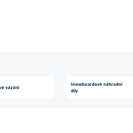
Snowboardové náhradní
é vázání
díly