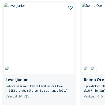
Level Junior
Reima Ote
Růžové lyžařské rukavice Level Junior Glove
S praktickými d
4152JG pro děti s 5 prsty. Bez ochrany zápěstí.
skvělým funkční
Stylový design s dětskými motivy. Ideální pro
radostným a sty
Velikost: IV|V|VI
Velikost: 4|5
mladé lyžaře.
dobrodružství.