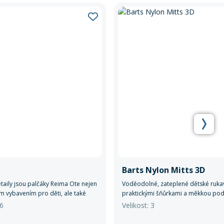
Barts Nylon Mitts 3D
etaily jsou palčáky Reima Ote nejen
Voděodolné, zateplené dětské rukav
m vybavením pro děti, ale také
praktickými šňůrkami a měkkou podš
lovým doplňkem pro jejich zimní
pro zimní hry a sněhová dobrodružs
|6
Velikost: 3