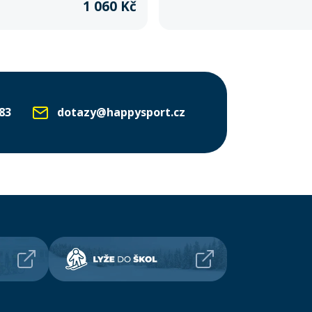
1 060 Kč
83
dotazy@happysport.cz