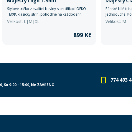
Majesty Logo T-Shirt
Majesty Cla
Stylové tričko z kvalitní bavlny s certifikací OEKO-
Pánské bílé trik
TEX®, klasický střih, pohodlné na každodenní
Jednoduché. Po
nošení. Logo Majesty na hrudi. Ideální pro volný
Velikost: L|M|XL
Velikost: M
čas i outdoor.
899 Kč
774 493 4
00
So 9:00 - 15:00
Ne ZAVŘENO