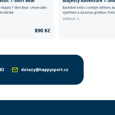
ssic T-Shirt Bear
Majesty Adventure T-Shi
o Majety T-Shirt Bear. Univerzální.
Bavlněné tričko s volným střihem, k
hodářské.
výstřihem a výraznou grafikou. Poh
prodyšné pro každodenní nošení.
Velikost: S
890 Kč
83
dotazy@happysport.cz