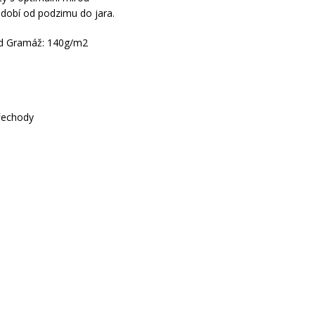
bdobí od podzimu do jara.
mid Gramáž: 140g/m2
přechody