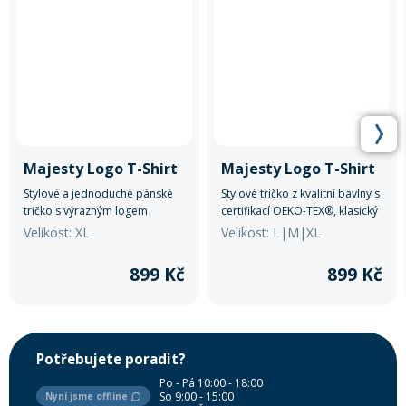
Majesty Logo T-Shirt
Majesty Logo T-Shirt
Stylové a jednoduché pánské
Stylové tričko z kvalitní bavlny s
tričko s výrazným logem
certifikací OEKO-TEX®, klasický
značky.
střih, pohodlné na každodenní
Velikost: XL
Velikost: L|M|XL
nošení. Logo Majesty na hrudi.
Ideální pro volný čas i outdoor.
899 Kč
899 Kč
Potřebujete poradit?
Po - Pá 10:00 - 18:00
So 9:00 - 15:00
Nyní jsme offline