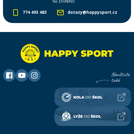
Ne ZAVŘENO
774 493 483
dotazy@happysport.cz