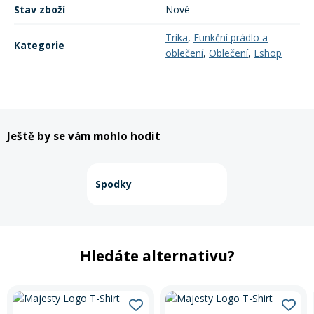
Stav zboží
Nové
Trika
,
Funkční prádlo a
Kategorie
oblečení
,
Oblečení
,
Eshop
Ještě by se vám mohlo hodit
Spodky
Hledáte alternativu?