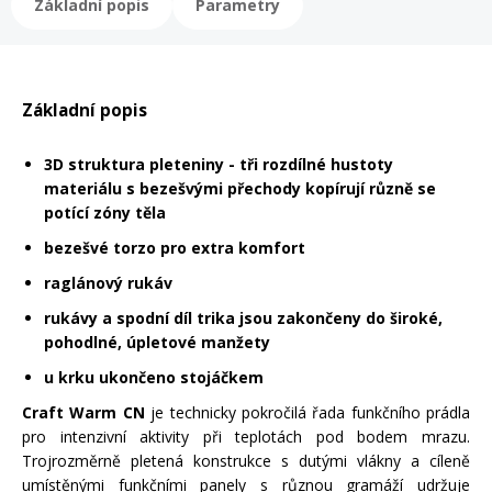
Základní popis
Parametry
Mazání a čištění
Páteřáky
Zabezpečení
Základní popis
Ostatní
3D struktura pleteniny - tři rozdílné hustoty
Brašny, košíky a nosiče
materiálu s bezešvými přechody kopírují různě se
Vložky do bot
potící zóny těla
bezešvé torzo pro extra komfort
Pumpičky a pumpy
Náhradní díly
raglánový rukáv
rukávy a spodní díl trika jsou zakončeny do široké,
Nářadí pro kola
Boby a kluzáky
pohodlné, úpletové manžety
u krku ukončeno stojáčkem
Blatníky
Craft Warm CN
je technicky pokročilá řada funkčního prádla
pro intenzivní aktivity při teplotách pod bodem mrazu.
Trojrozměrně pletená konstrukce s dutými vlákny a cíleně
Řetězy
umístěnými funkčními panely s různou gramáží udržuje