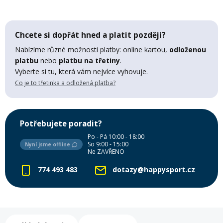
Lyžařské rukavice
Rukavice na běžky
Snowboardové vázání
Skialpové boty
Kukly a uši
Plavání
Gripy
Kalhoty
Chcete si dopřát hned a platit později?
Lyžařské vázání
Vázání na běžky
Snowboardové rukavice
Skialpové vázání
Oblečení
Nabízíme různé možnosti platby: online kartou,
odloženou
platbu
nebo
platbu na třetiny
.
Stojánky
Doplňky
Vyberte si tu, která vám nejvíce vyhovuje.
Sjezdové hole
Doplňky na běžky
Snowboardové náhradní díly
Skialpové hole
Lyžařské hole
Co je to třetinka a odložená platba?
Zvonky a houkačky
Brýle na běžky
Snowboardové doplňky
Skialpové rukavice
Péče o skluznici a hrany
Potřebujete poradit?
Světla
Po - Pá 10:00 - 18:00
Skialpové doplňky
Vaky, tašky a batohy
So 9:00 - 15:00
Nyní jsme offline
Ne ZAVŘENO
Lepení a opravné sady
774 493 483
dotazy@happysport.cz
Skialpové pásy
Dárkové poukazy
Pláště a duše
Sněžnice
Brusle