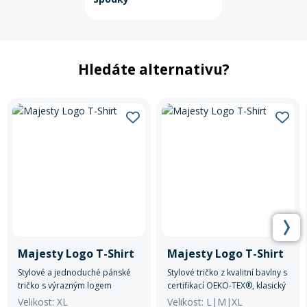
Hledáte alternativu?
Majesty Logo T-Shirt
Majesty Logo T-Shirt
Stylové a jednoduché pánské
Stylové tričko z kvalitní bavlny s
tričko s výrazným logem
certifikací OEKO-TEX®, klasický
značky.
střih, pohodlné na každodenní
Velikost: XL
Velikost: L|M|XL