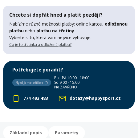
Lyžařské rukavice
Rukavice na běžky
Snowboardové vázání
Skialpové boty
Kukly a uši
Plavání
Chcete si dopřát hned a platit později?
Gripy
Kalhoty
Nabízíme různé možnosti platby: online kartou,
odloženou
Lyžařské vázání
Vázání na běžky
Snowboardové rukavice
Skialpové vázání
Oblečení
platbu
nebo
platbu na třetiny
.
Vyberte si tu, která vám nejvíce vyhovuje.
Stojánky
Doplňky
Co je to třetinka a odložená platba?
Sjezdové hole
Doplňky na běžky
Snowboardové náhradní díly
Skialpové hole
Lyžařské hole
Zvonky a houkačky
Brýle na běžky
Snowboardové doplňky
Skialpové rukavice
Péče o skluznici a hrany
Potřebujete poradit?
Po - Pá 10:00 - 18:00
Světla
So 9:00 - 15:00
Nyní jsme offline
Skialpové doplňky
Vaky, tašky a batohy
Ne ZAVŘENO
774 493 483
dotazy@happysport.cz
Lepení a opravné sady
Skialpové pásy
Dárkové poukazy
Pláště a duše
Sněžnice
Brusle
Základní popis
Parametry