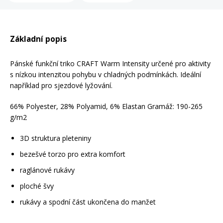
Mazání a čištění
Páteřáky
Základní popis
Zabezpečení
Ostatní
Pánské funkční triko CRAFT Warm Intensity určené pro aktivity
s nízkou intenzitou pohybu v chladných podmínkách. Ideální
Brašny, košíky a nosiče
například pro sjezdové lyžování.
Vložky do bot
66% Polyester, 28% Polyamid, 6% Elastan Gramáž: 190-265
Pumpičky a pumpy
g/m2
Náhradní díly
3D struktura pleteniny
Nářadí pro kola
bezešvé torzo pro extra komfort
Boby a kluzáky
raglánové rukávy
Blatníky
ploché švy
rukávy a spodní část ukončena do manžet
Řetězy