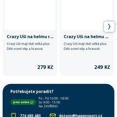
Crazy Uši na helmu růžky červené
Crazy Uši na helmu cop oranžový
Crazy Uši mají dvě velká plus.
Crazy Uši mají dvě velká plus.
Děti ocení vtip a hravost.
Děti ocení vtip a hravost.
Rodiče zase rychlou identifikaci
Rodiče zase rychlou identifikaci
dítěte ve školičce.
dítěte ve školičce.
279 Kč
249 Kč
Potřebujete poradit?
Po - Pá 10:00 - 18:00
So 9:00 - 15:00
Jsme online
Ne ZAVŘENO
774 493 483
dotazy@happysport.cz