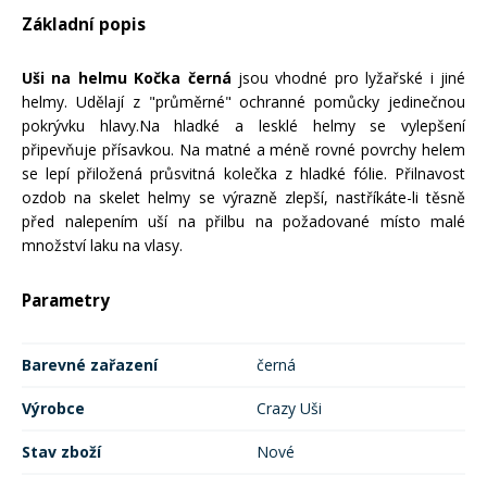
Základní popis
Rukavice na kolo
Uši na helmu Kočka černá
jsou vhodné pro lyžařské i jiné
helmy. Udělají z "průměrné" ochranné pomůcky jedinečnou
pokrývku hlavy.Na hladké a lesklé helmy se vylepšení
připevňuje přísavkou. Na matné a méně rovné povrchy helem
se lepí přiložená průsvitná kolečka z hladké fólie. Přilnavost
ozdob na skelet helmy se výrazně zlepší, nastříkáte-li těsně
před nalepením uší na přilbu na požadované místo malé
množství laku na vlasy.
Parametry
Barevné zařazení
černá
Výrobce
Crazy Uši
Stav zboží
Nové