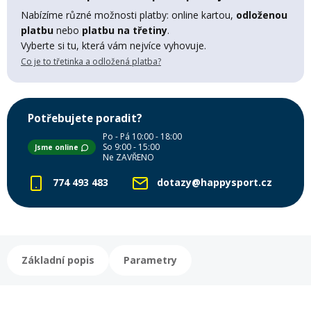
Nabízíme různé možnosti platby: online kartou,
odloženou
Mazání a čištění
Páteřáky
platbu
nebo
platbu na třetiny
.
Vyberte si tu, která vám nejvíce vyhovuje.
Co je to třetinka a odložená platba?
Zabezpečení
Ostatní
Brašny, košíky a nosiče
Potřebujete poradit?
Vložky do bot
Po - Pá 10:00 - 18:00
So 9:00 - 15:00
Jsme online
Pumpičky a pumpy
Ne ZAVŘENO
Náhradní díly
774 493 483
dotazy@happysport.cz
Nářadí pro kola
Boby a kluzáky
Blatníky
Základní popis
Parametry
Řetězy