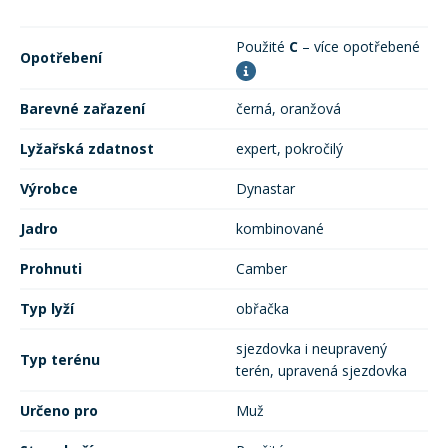
Použité
C
– více opotřebené
Rukavice na kolo
Opotřebení
Barevné zařazení
černá, oranžová
Lyžařská zdatnost
expert, pokročilý
Výrobce
Dynastar
Jadro
kombinované
Prohnuti
Camber
Typ lyží
obřačka
sjezdovka i neupravený
Typ terénu
terén, upravená sjezdovka
Určeno pro
Muž