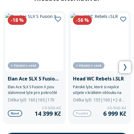
-18
%
-56
%
+ Vázání v ceně
+ Vázání v ceně
Elan Ace SLX S Fusion X
Head WC Rebels i.SLR
Elan Ace SLX S Fusion X jsou
Pánské lyže, které si nejvíce
slalomové lyže pro pokročilé
užijete v krátkém oblouku na
lyžaře s přesným ovládáním a
upravené sjezdovce.
Délka lyží: 160|165|170
Délka lyží: 155|160|+2 další
dynamikou.
17 590 Kč
15 990 Kč
14 399 Kč
6 999 Kč
Nové
Použité