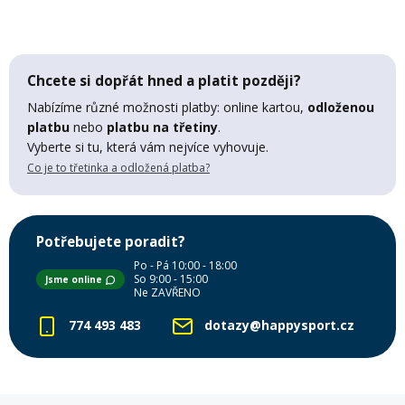
Lyžařské rukavice
Rukavice na běžky
Snowboardové vázání
Skialpové boty
Kukly a uši
Plavání
Gripy
Kalhoty
Lyžařské vázání
Vázání na běžky
Snowboardové rukavice
Skialpové vázání
Oblečení
Chcete si dopřát hned a platit později?
Nabízíme různé možnosti platby: online kartou,
odloženou
Stojánky
Doplňky
platbu
nebo
platbu na třetiny
.
Sjezdové hole
Doplňky na běžky
Snowboardové náhradní díly
Skialpové hole
Lyžařské hole
Vyberte si tu, která vám nejvíce vyhovuje.
Co je to třetinka a odložená platba?
Zvonky a houkačky
Brýle na běžky
Snowboardové doplňky
Skialpové rukavice
Péče o skluznici a hrany
Světla
Potřebujete poradit?
Skialpové doplňky
Vaky, tašky a batohy
Po - Pá 10:00 - 18:00
So 9:00 - 15:00
Jsme online
Ne ZAVŘENO
Lepení a opravné sady
Skialpové pásy
Dárkové poukazy
774 493 483
dotazy@happysport.cz
Pláště a duše
Sněžnice
Brusle