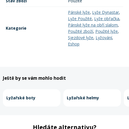
Stav zboží
Použité
Pánské lyže
,
Lyže Dynastar
,
Lyže Použité
,
Lyže obřačka
,
Pánské lyže na obří slalom
,
Kategorie
Použité zboží
,
Použité lyže
,
Sjezdové lyže
,
Lyžování
,
Eshop
Ještě by se vám mohlo hodit
Lyžařské boty
Lyžařské helmy
Hledáte alternativu?