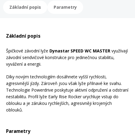
Mazání a čištění
Základní popis
Parametry
Páteřáky
Zabezpečení
Ostatní
Základní popis
Brašny, košíky a nosiče
Špičkové závodní lyže
Dynastar SPEED WC MASTER
využívají
Vložky do bot
závodní sendvičové konstrukce pro jedinečnou stabilitu,
vyvážení a energii.
Pumpičky a pumpy
Náhradní díly
Díky novým technologiím dosáhnete vyšší rychlosti,
agresivnější jízdy. Zároveň jsou však lyže přilnavé ke svahu.
Nářadí pro kola
Technologie Powerdrive poskytuje aktivní odpružení a odstraní
Boby a kluzáky
nestabilitu. Profil lyže Early Rise Rocker urychluje vstup do
oblouku a je zárukou rychlejších, agresivněji krojených
Blatníky
oblouků.
Řetězy
Parametry