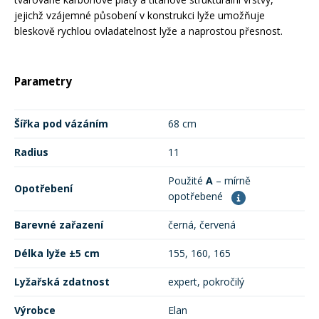
jejichž vzájemné působení v konstrukci lyže umožňuje
bleskově rychlou ovladatelnost lyže a naprostou přesnost.
Parametry
Šířka pod vázáním
68 cm
Radius
11
Použité
A
– mírně
Opotřebení
opotřebené
Barevné zařazení
černá, červená
Délka lyže ±5 cm
155, 160, 165
Lyžařská zdatnost
expert, pokročilý
Výrobce
Elan