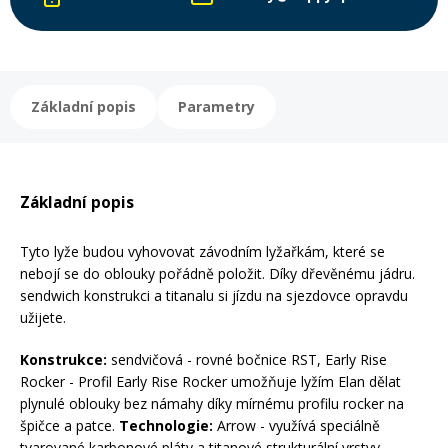
Rukavice na kolo
Základní popis
Parametry
Základní popis
Tyto lyže budou vyhovovat závodním lyžařkám, které se
nebojí se do oblouky pořádně položit. Díky dřevěnému jádru.
sendwich konstrukci a titanalu si jízdu na sjezdovce opravdu
užijete.
Konstrukce:
sendvičová - rovné bočnice RST, Early Rise
Rocker - Profil Early Rise Rocker umožňuje lyžím Elan dělat
plynulé oblouky bez námahy díky mírnému profilu rocker na
špičce a patce.
Technologie:
Arrow - využívá speciálně
tvarované karbonové pláty a titanové strukturální vrstvy,