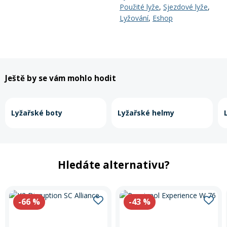
Použité lyže
,
Sjezdové lyže
,
Lyžování
,
Eshop
Ještě by se vám mohlo hodit
Lyžařské boty
Lyžařské helmy
Hledáte alternativu?
-66
%
-43
%