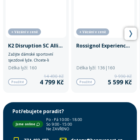
+ Vázání v ceně
+ Vázání v ceně
K2 Disruption SC Alliance
Rossignol Experience W 76
Zažijte dámské sportovní
sjezdové lyže. Chcete-li
sportovní, hravé a zároveň
Délka lyží: 160
Délka lyží: 136|160
výkonné lyže, které vás podrží
14 490 Kč
9 990 Kč
v rychlosti i v ostrých
4 799 Kč
5 599 Kč
Použité
Použité
obloucích, Disruption SC
Alliance jsou jasnou volbou.
Potřebujete poradit?
Po - Pá 10:00 - 18:00
So 9:00 - 15:00
Jsme online
Ne ZAVŘENO