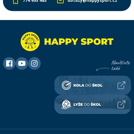
774 493 483
dotazy@happysport.cz