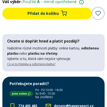
Váš výběr:
Použité
A
– mírně opotřebené
Mazání a čištění
Páteřáky
Přidat do košíku
Zabezpečení
Ostatní
Brašny, košíky a nosiče
Chcete si dopřát hned a platit později?
Vložky do bot
Nabízíme různé možnosti platby: online kartou,
odloženou
platbu
nebo
platbu na třetiny
.
Pumpičky a pumpy
Náhradní díly
Vyberte si tu, která vám nejvíce vyhovuje.
Co je to třetinka a odložená platba?
Nářadí pro kola
Boby a kluzáky
Potřebujete poradit?
Blatníky
Po - Pá 10:00 - 18:00
So 9:00 - 15:00
Jsme online
Ne ZAVŘENO
Řetězy
774 493 483
dotazy@happysport.cz