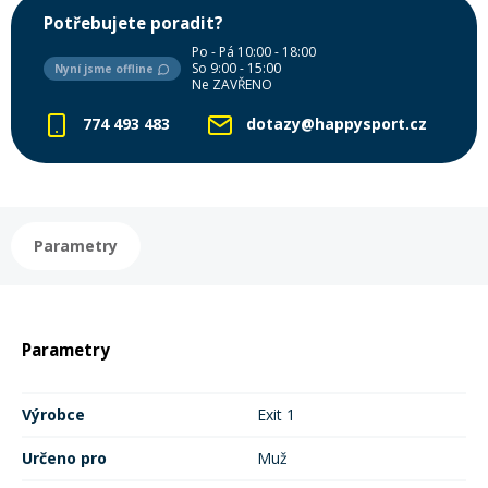
Potřebujete poradit?
Mazání a čištění
Páteřáky
Po - Pá 10:00 - 18:00
So 9:00 - 15:00
Nyní jsme offline
Ne ZAVŘENO
Zabezpečení
Ostatní
774 493 483
dotazy@happysport.cz
Brašny, košíky a nosiče
Vložky do bot
Parametry
Pumpičky a pumpy
Náhradní díly
Nářadí pro kola
Boby a kluzáky
Parametry
Blatníky
Výrobce
Exit 1
Určeno pro
Muž
Řetězy