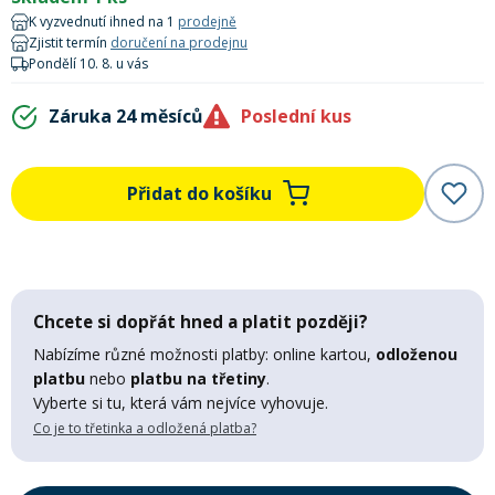
Lyžařské rukavice
Rukavice na běžky
Snowboardové vázání
Skialpové boty
Kukly a uši
K vyzvednutí ihned na 1
prodejně
Plavání
Zjistit termín
doručení na prodejnu
Pondělí 10. 8. u vás
Gripy
Kalhoty
Lyžařské vázání
Vázání na běžky
Snowboardové rukavice
Skialpové vázání
Oblečení
Záruka 24 měsíců
Poslední kus
Stojánky
Doplňky
Sjezdové hole
Doplňky na běžky
Snowboardové náhradní díly
Skialpové hole
Lyžařské hole
Přidat do košíku
Zvonky a houkačky
Brýle na běžky
Snowboardové doplňky
Skialpové rukavice
Péče o skluznici a hrany
Světla
Skialpové doplňky
Vaky, tašky a batohy
Chcete si dopřát hned a platit později?
Nabízíme různé možnosti platby: online kartou,
odloženou
Lepení a opravné sady
platbu
nebo
platbu na třetiny
.
Skialpové pásy
Dárkové poukazy
Vyberte si tu, která vám nejvíce vyhovuje.
Co je to třetinka a odložená platba?
Pláště a duše
Sněžnice
Brusle