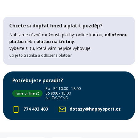
Mazání a čištění
Páteřáky
Chcete si dopřát hned a platit později?
Zabezpečení
Ostatní
Nabízíme různé možnosti platby: online kartou,
odloženou
platbu
nebo
platbu na třetiny
.
Vyberte si tu, která vám nejvíce vyhovuje.
Brašny, košíky a nosiče
Vložky do bot
Co je to třetinka a odložená platba?
Pumpičky a pumpy
Náhradní díly
Potřebujete poradit?
Po - Pá 10:00 - 18:00
Nářadí pro kola
So 9:00 - 15:00
Jsme online
Boby a kluzáky
Ne ZAVŘENO
774 493 483
dotazy@happysport.cz
Blatníky
Řetězy