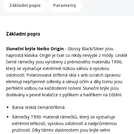
Základní popis
Parametry
Rukavice na kolo
Základní popis
Sluneční brýle Neibo Origin
- Glossy Black/Silver jsou
naprostá klasika. Origin je tvar co nikdy nevyjde z módy. Lesklé
černé rámečky jsou vyrobeny z prémiového materiálu TR90,
který se vyznačuje extrémně nízkou váhou a vysokou
odolností. Polarizovaná stříbrná skla s anti-scratch úpravou
eliminují nepříjemné odlesky a ulevují očím a díky tomu jsou
perfektní volbou na každodenní nošení. Sluneční brýle jsou
dodávány v pevné krabičce s pytlíkem a hadříkem na čištění.
Barva: lesklá černá/stříbrná
Rámečky TR90: materiál rámečků, který se vyznačuje
extrémní lehkostí, vysokou odolností a nadprůměrnou
pružností. Díky těmto vlastnostem jsou brýle velmi