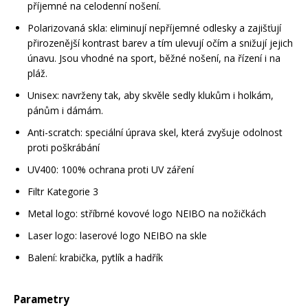
příjemné na celodenní nošení.
Polarizovaná skla: eliminují nepříjemné odlesky a zajišťují
přirozenější kontrast barev a tím ulevují očím a snižují jejich
únavu. Jsou vhodné na sport, běžné nošení, na řízení i na
pláž.
Unisex: navrženy tak, aby skvěle sedly klukům i holkám,
pánům i dámám.
Anti-scratch: speciální úprava skel, která zvyšuje odolnost
proti poškrábání
UV400: 100% ochrana proti UV záření
Filtr Kategorie 3
Metal logo: stříbrné kovové logo NEIBO na nožičkách
Laser logo: laserové logo NEIBO na skle
Balení: krabička, pytlík a hadřík
Parametry