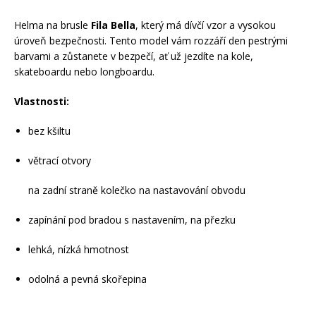
Mazání a čištění
Helma na brusle
Fila Bella
, který má dívčí vzor a vysokou
Páteřáky
úroveň bezpečnosti. Tento model vám rozzáří den pestrými
barvami a zůstanete v bezpečí, ať už jezdíte na kole,
Zabezpečení
skateboardu nebo longboardu.
Ostatní
Vlastnosti:
Brašny, košíky a nosiče
Vložky do bot
bez kšiltu
Pumpičky a pumpy
větrací otvory
Náhradní díly
na zadní straně kolečko na nastavování obvodu
Nářadí pro kola
Boby a kluzáky
zapínání pod bradou s nastavením, na přezku
lehká, nízká hmotnost
Blatníky
odolná a pevná skořepina
Řetězy