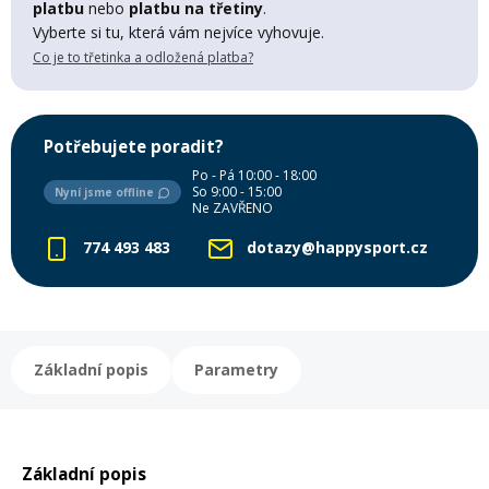
platbu
nebo
platbu na třetiny
.
Lyžařské rukavice
Rukavice na běžky
Snowboardové vázání
Skialpové boty
Kukly a uši
Vyberte si tu, která vám nejvíce vyhovuje.
Plavání
Co je to třetinka a odložená platba?
Gripy
Kalhoty
Lyžařské vázání
Vázání na běžky
Snowboardové rukavice
Skialpové vázání
Oblečení
Stojánky
Doplňky
Potřebujete poradit?
Sjezdové hole
Doplňky na běžky
Snowboardové náhradní díly
Skialpové hole
Lyžařské hole
Po - Pá 10:00 - 18:00
So 9:00 - 15:00
Nyní jsme offline
Ne ZAVŘENO
Zvonky a houkačky
Brýle na běžky
Snowboardové doplňky
Skialpové rukavice
Péče o skluznici a hrany
774 493 483
dotazy@happysport.cz
Světla
Skialpové doplňky
Vaky, tašky a batohy
Lepení a opravné sady
Základní popis
Parametry
Skialpové pásy
Dárkové poukazy
Pláště a duše
Sněžnice
Brusle
Základní popis