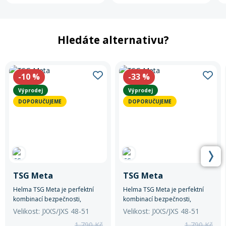
Hledáte alternativu?
-10
%
-33
%
Výprodej
Výprodej
DOPORUČUJEME
DOPORUČUJEME
TSG Meta
TSG Meta
Helma TSG Meta je perfektní
Helma TSG Meta je perfektní
kombinací bezpečnosti,
kombinací bezpečnosti,
komfortu a stylu.
komfortu a stylu.
Velikost: JXXS/JXS 48-51
Velikost: JXXS/JXS 48-51
1 790 Kč
1 790 Kč