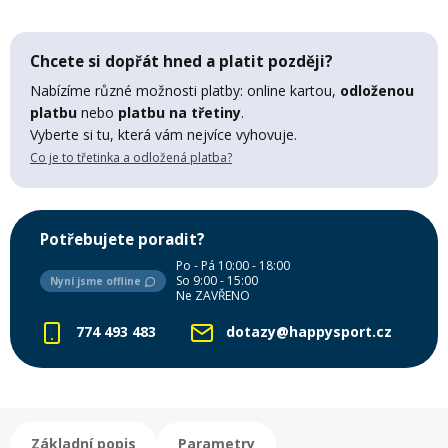
Lyžařské rukavice
Rukavice na běžky
Snowboardové vázání
Skialpové boty
Kukly a uši
Plavání
Chcete si dopřát hned a platit později?
Gripy
Kalhoty
Lyžařské vázání
Vázání na běžky
Snowboardové rukavice
Skialpové vázání
Oblečení
Nabízíme různé možnosti platby: online kartou,
odloženou
platbu
nebo
platbu na třetiny
.
Stojánky
Doplňky
Vyberte si tu, která vám nejvíce vyhovuje.
Sjezdové hole
Doplňky na běžky
Snowboardové náhradní díly
Skialpové hole
Lyžařské hole
Co je to třetinka a odložená platba?
Zvonky a houkačky
Brýle na běžky
Snowboardové doplňky
Skialpové rukavice
Péče o skluznici a hrany
Potřebujete poradit?
Světla
Po - Pá 10:00 - 18:00
So 9:00 - 15:00
Skialpové doplňky
Vaky, tašky a batohy
Nyní jsme offline
Ne ZAVŘENO
774 493 483
dotazy@happysport.cz
Lepení a opravné sady
Skialpové pásy
Dárkové poukazy
Pláště a duše
Sněžnice
Brusle
Základní popis
Parametry