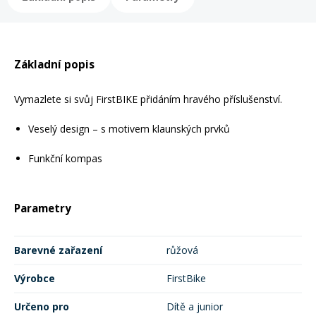
Mazání a čištění
Páteřáky
Zabezpečení
Základní popis
Ostatní
Vymazlete si svůj FirstBIKE přidáním hravého příslušenství.
Brašny, košíky a nosiče
Vložky do bot
Veselý design – s motivem klaunských prvků
Funkční kompas
Pumpičky a pumpy
Náhradní díly
Nářadí pro kola
Parametry
Boby a kluzáky
Barevné zařazení
růžová
Blatníky
Výrobce
FirstBike
Řetězy
Určeno pro
Dítě a junior