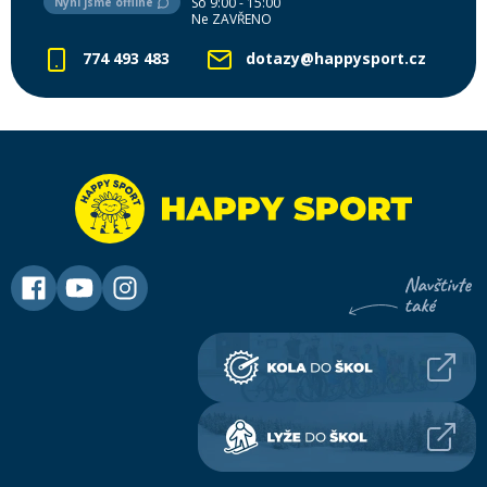
So 9:00 - 15:00
Nyní jsme offline
Ne ZAVŘENO
774 493 483
dotazy@happysport.cz