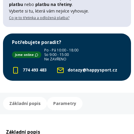
Lyžařské rukavice
Rukavice na běžky
Snowboardové vázání
Skialpové boty
Kukly a uši
platbu
nebo
platbu na třetiny
.
Plavání
Vyberte si tu, která vám nejvíce vyhovuje.
Co je to třetinka a odložená platba?
Gripy
Kalhoty
Lyžařské vázání
Vázání na běžky
Snowboardové rukavice
Skialpové vázání
Oblečení
Stojánky
Doplňky
Potřebujete poradit?
Sjezdové hole
Doplňky na běžky
Snowboardové náhradní díly
Skialpové hole
Lyžařské hole
Po - Pá 10:00 - 18:00
So 9:00 - 15:00
Jsme online
Zvonky a houkačky
Ne ZAVŘENO
Brýle na běžky
Snowboardové doplňky
Skialpové rukavice
Péče o skluznici a hrany
774 493 483
dotazy@happysport.cz
Světla
Skialpové doplňky
Vaky, tašky a batohy
Lepení a opravné sady
Základní popis
Parametry
Skialpové pásy
Dárkové poukazy
Pláště a duše
Sněžnice
Brusle
Základní popis