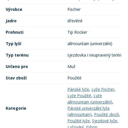
Výrobce
Fischer
Jadro
dřevěné
Prohnuti
Tip Rocker
Typ lyží
allmountain (univerzální)
Typ terénu
sjezdovka i neupravený terén
Určeno pro
Muž
Stav zboží
Použité
Pánské lyže
,
Lyže Fischer
,
Lyže Použité
,
Lyže
allmountain (univerzální)
,
Kategorie
Pánské univerzální lyže
(allmountain)
,
Použité zboží
,
Použité lyže
,
Sjezdové lyže
,
Lyžování
,
Eshop