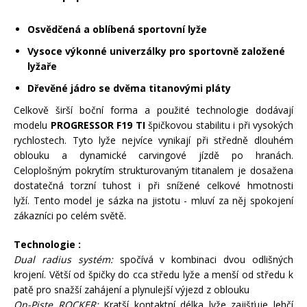
Mazání a čištění
Páteřáky
Osvědčená a oblíbená sportovní lyže
Vysoce výkonné univerzálky pro sportovně založené
Zabezpečení
lyžaře
Ostatní
Dřevěné jádro se dvěma titanovými pláty
Brašny, košíky a nosiče
Celkově širší boční forma a použité technologie dodávají
Vložky do bot
modelu
PROGRESSOR F19 TI
špičkovou stabilitu i při vysokých
rychlostech. Tyto lyže nejvíce vynikají při středně dlouhém
Pumpičky a pumpy
oblouku a dynamické carvingové jízdě po hranách.
Náhradní díly
Celoplošným pokrytím strukturovaným titanalem je dosažena
dostatečná torzní tuhost i při snížené celkové hmotnosti
lyží. Tento model je sázka na jistotu - mluví za něj spokojení
Nářadí pro kola
Boby a kluzáky
zákazníci po celém světě.
Technologie :
Blatníky
Dual radius systém:
spočívá v kombinaci dvou odlišných
krojení. Větší od špičky do cca středu lyže a menší od středu k
patě pro snažší zahájení a plynulejší výjezd z oblouku
Řetězy
On-Piste ROCKER:
Kratší kontaktní délka lyže zajišťuje lehčí