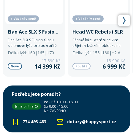
+ Vázání v ceně
+ Vázání v ceně
Elan Ace SLX S Fusion X
Head WC Rebels i.SLR
Elan Ace SLX S Fusion X jsou
Pánské lyže, které si nejvíce
slalomové lyže pro pokročilé
užijete v krátkém oblouku na
lyžaře s přesným ovládáním a
upravené sjezdovce.
Délka lyží: 160|165|170
Délka lyží: 155|160|+2 další
dynamikou.
17 590 Kč
15 990 Kč
14 399 Kč
6 999 Kč
Nové
Použité
Potřebujete poradit?
Po - Pá 10:00 - 18:00
So 9:00 - 15:00
Jsme online
Ne ZAVŘENO
774 493 483
dotazy@happysport.cz