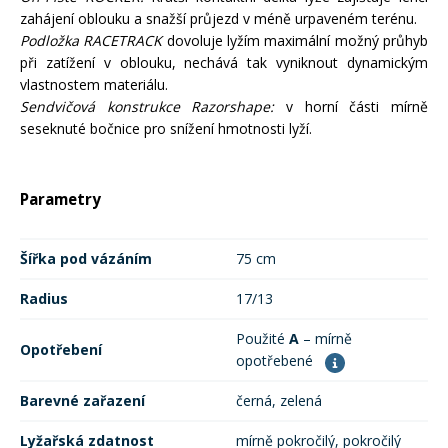
zahájení oblouku a snažší průjezd v méně urpaveném terénu.
Podložka RACETRACK
dovoluje lyžím maximální možný průhyb
Rukavice na kolo
při zatížení v oblouku, nechává tak vyniknout dynamickým
vlastnostem materiálu.
Sendvičová konstrukce Razorshape:
v horní části mírně
seseknuté bočnice pro snížení hmotnosti lyží.
Parametry
Šířka pod vázáním
75 cm
Radius
17/13
Použité
A
– mírně
Opotřebení
opotřebené
Barevné zařazení
černá, zelená
Lyžařská zdatnost
mírně pokročilý, pokročilý