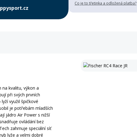
Co je to třetinka a odložená platba?
ppysport.cz
 na kvalitu, výkon a
ují při svých prvních
 lyží využil špičkové
obil je potřebám mladších
jí jádro Air Power s nižší
usnadňuje ovládání bez
Tech zahrnuje speciální síť
hyb lyže a velmi dobré