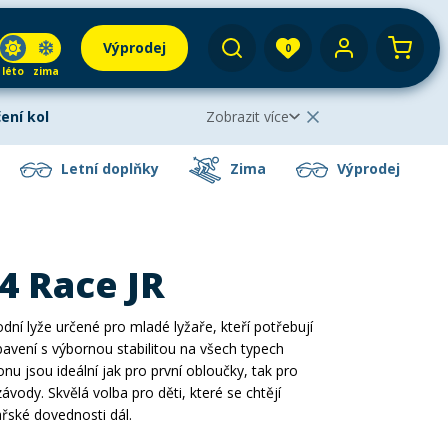
Výprodej
0
léto
zima
Váš košík je prázdný
Vyhledat
tostany
Skialpy
Střešní boxy
Zimní vybavení
ení kol
Zobrazit více
Elektrokola
Zobrazit méně
Letní doplňky
Zima
Výprodej
va na půjčení kol
Helmy
vou 30 %!
Využijte naši letní akci na
krátkodobé i
ne
ole
Lyžování
Běžecké lyžování
Mikiny a bundy
Snowboarding
l
. Akce platí
po celé léto
– rezervujte si své kolo
4 Race JR
bjevovat nové trasy. Při rezervaci zadejte slevový kód
ečení
Sedačky na kolo a řidítka
iltovky
 a koloběžky
ásky
Běžecké lyžování
Skialpinismus
Nákrčníky
Skialpinismus
dní lyže určené pro mladé lyžaře, kteří potřebují
e
avení s výbornou stabilitou na všech typech
nu jsou ideální jak pro první obloučky, tak pro
ové lyže
otápění
Paddleboarding
Kola
e
závody. Skvělá volba pro děti, které se chtějí
ní
Příslušenství
Dřevěné hry
Nákrčníky
Batohy a tašky
Snowboarding
řské dovednosti dál.
nky a solární
Doplňky
Letní doplňky