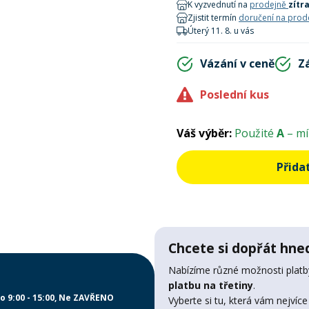
K vyzvednutí na
prodejně
zítr
Zjistit termín
doručení na prod
Úterý 11. 8. u vás
Vázání v ceně
Z
Poslední kus
Váš výběr:
Použité
A
– mí
Přida
Chcete si dopřát hned
Nabízíme různé možnosti platby
platbu na třetiny
.
o 9:00 - 15:00
Ne ZAVŘENO
Vyberte si tu, která vám nejvíce