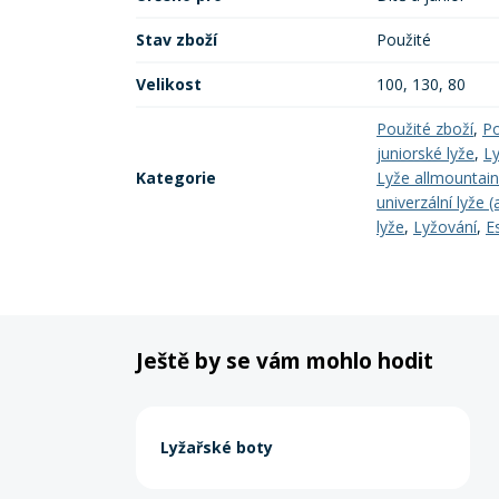
Stav zboží
Použité
Velikost
100, 130, 80
Použité zboží
,
Po
juniorské lyže
,
Ly
Kategorie
Lyže allmountain 
univerzální lyže 
lyže
,
Lyžování
,
E
Ještě by se vám mohlo hodit
Lyžařské boty