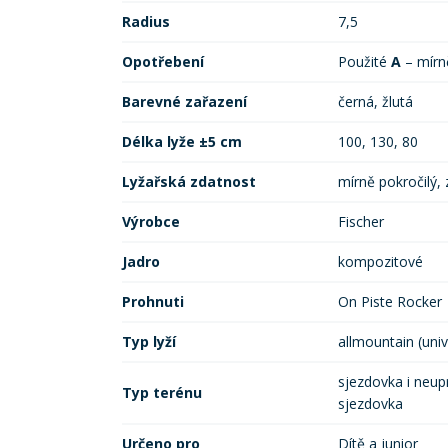
Radius
7,5
Opotřebení
Použité
A
– mír
Barevné zařazení
černá, žlutá
Délka lyže ±5 cm
100, 130, 80
Lyžařská zdatnost
mírně pokročilý,
Výrobce
Fischer
Jadro
kompozitové
Prohnuti
On Piste Rocker
Typ lyží
allmountain (univ
sjezdovka i neup
Typ terénu
sjezdovka
Určeno pro
Dítě a junior