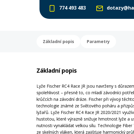
774 493 483
dotazy@ha
Základní popis
Parametry
Základní popis
Lyže Fischer RC4 Race JR jsou navrženy s důrazem
spolehlivost – přesně to, co mladí závodníci potřeb
krůčcích na závodní dráze. Fischer při vývoji těchto
technologie známé ze Světového poháru a přizpůs
lyžařů. Lyže Fischer RC4 Race JR 2020/2021 využíva
hustotou, které výrazně snižuje hmotnost lyže a 
nutnosti vynakládat velkou sílu. Technologie Fiber 
ze skelných vláken, která zajišťuje harmonický prů