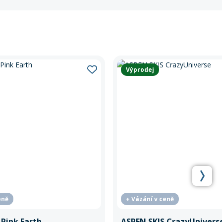
Výprodej
eně
+ Vázání v ceně
 Pink Earth
ASPEN SKIS CrazyUnivers