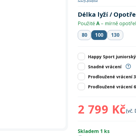
Zobrazit vš
bruslení
panely
Vesty
Skejty a koloběžky
Pásky
Skialpinismus
Oblečení
Frisbee a jiné
Sluneční brýle
Doplňky
Délka lyží / Opotř
Zobrazit vš
Použité
A
– mírně opotř
Powerbanky a solární
Plavání
panely
80
100
130
Zobrazit vš
Zobrazit vš
Happy Sport juniorský
Snadné vrácení
Prodloužené vrácení 
Prodloužené vrácení 
2 799 Kč
(vč.
Skladem 1 ks