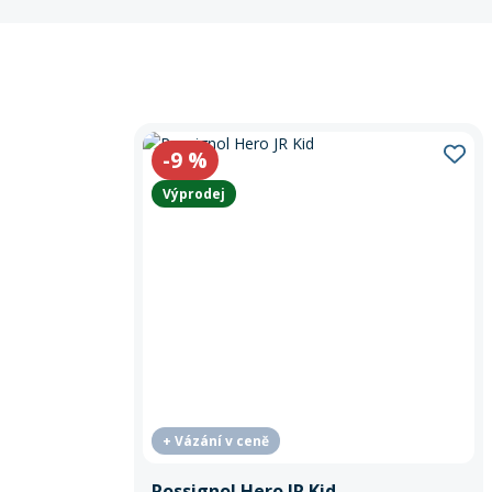
-9
%
Výprodej
+ Vázání v ceně
Rossignol Hero JR Kid