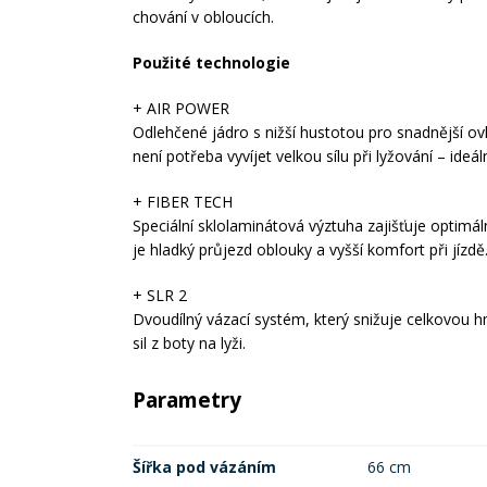
chování v obloucích.
Použité technologie
+ AIR POWER
Odlehčené jádro s nižší hustotou pro snadnější ovl
není potřeba vyvíjet velkou sílu při lyžování – ideáln
+ FIBER TECH
Speciální sklolaminátová výztuha zajišťuje optimál
je hladký průjezd oblouky a vyšší komfort při jízdě
+ SLR 2
Dvoudílný vázací systém, který snižuje celkovou 
sil z boty na lyži.
Parametry
Šířka pod vázáním
66 cm