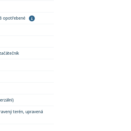
ně opotřebené
 začátečník
erzální)
ravený terén, upravená