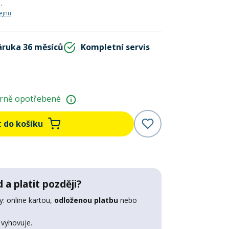
a
.
ejnu
áruka 36 měsíců
Kompletní servis
rně opotřebené
t do košíku
 a platit později?
: online kartou,
odloženou platbu
nebo
 vyhovuje.