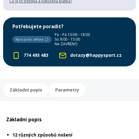
Co je to třetinka a odložená platba?
Mazání a čištění
Páteřáky
Potřebujete poradit?
Zabezpečení
Ostatní
Po - Pá 10:00 - 18:00
So 9:00 - 15:00
Nyní jsme offline
Ne ZAVŘENO
Brašny, košíky a nosiče
Vložky do bot
774 493 483
dotazy@happysport.cz
Pumpičky a pumpy
Náhradní díly
Základní popis
Parametry
Nářadí pro kola
Boby a kluzáky
Blatníky
Základní popis
Řetězy
12 různých způsobů nošení