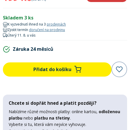
Lyžařské rukavice
Rukavice na běžky
Snowboardové vázání
Skialpové boty
Kukly a uši
Plavání
Skladem 3 ks
Gripy
Kalhoty
Lyžařské vázání
Vázání na běžky
Snowboardové rukavice
Skialpové vázání
Oblečení
K vyzvednutí ihned na 3
prodejnách
Zjistit termín
doručení na prodejnu
Úterý 11. 8. u vás
Stojánky
Doplňky
Sjezdové hole
Doplňky na běžky
Snowboardové náhradní díly
Skialpové hole
Lyžařské hole
Záruka 24 měsíců
Zvonky a houkačky
Brýle na běžky
Snowboardové doplňky
Skialpové rukavice
Péče o skluznici a hrany
Přidat do košíku
Světla
Skialpové doplňky
Vaky, tašky a batohy
Lepení a opravné sady
Skialpové pásy
Dárkové poukazy
Chcete si dopřát hned a platit později?
Nabízíme různé možnosti platby: online kartou,
odloženou
Pláště a duše
platbu
nebo
platbu na třetiny
.
Sněžnice
Brusle
Vyberte si tu, která vám nejvíce vyhovuje.