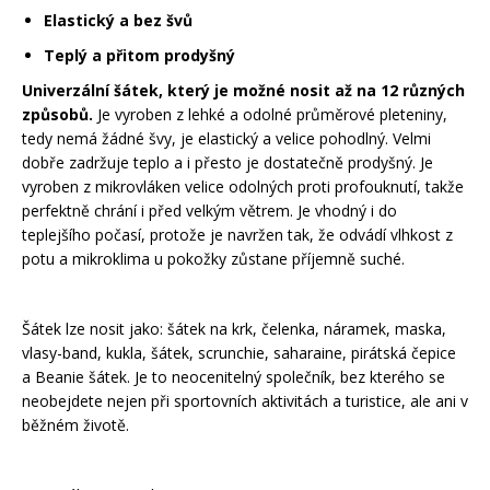
Elastický a bez švů
Rukavice na kolo
Teplý a přitom prodyšný
Univerzální šátek, který je možné nosit až na 12 různých
způsobů.
Je vyroben z lehké a odolné průměrové pleteniny,
tedy nemá žádné švy, je elastický a velice pohodlný. Velmi
dobře zadržuje teplo a i přesto je dostatečně prodyšný. Je
vyroben z mikrovláken velice odolných proti profouknutí, takže
perfektně chrání i před velkým větrem. Je vhodný i do
teplejšího počasí, protože je navržen tak, že odvádí vlhkost z
potu a mikroklima u pokožky zůstane příjemně suché.
Šátek lze nosit jako: šátek na krk, čelenka, náramek, maska,
vlasy-band, kukla, šátek, scrunchie, saharaine, pirátská čepice
a Beanie šátek. Je to neocenitelný společník, bez kterého se
neobejdete nejen při sportovních aktivitách a turistice, ale ani v
běžném životě.