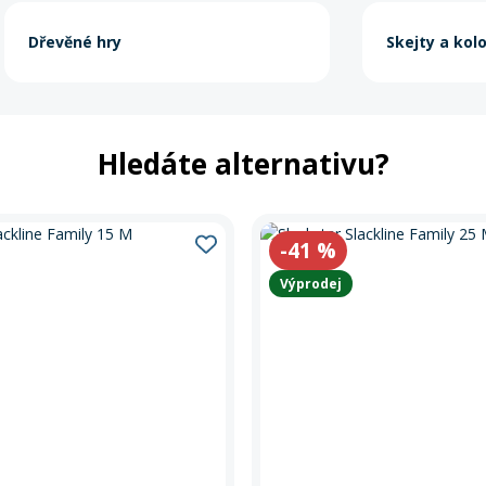
Dřevěné hry
Skejty a kol
Hledáte alternativu?
-41
%
Výprodej