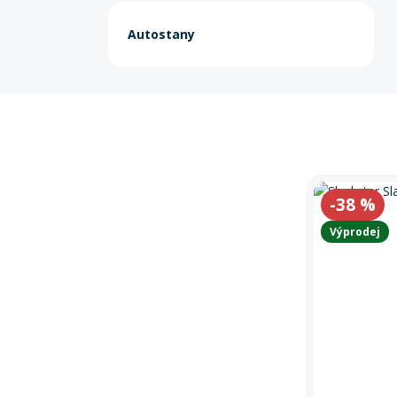
Autostany
-38
%
Výprodej