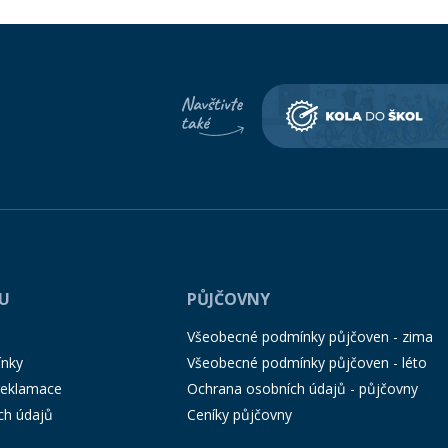
PU
PŮJČOVNY
Všeobecné podmínky půjčoven - zima
ínky
Všeobecné podmínky půjčoven - léto
 reklamace
Ochrana osobních údajů - půjčovny
ch údajů
Ceníky půjčovny