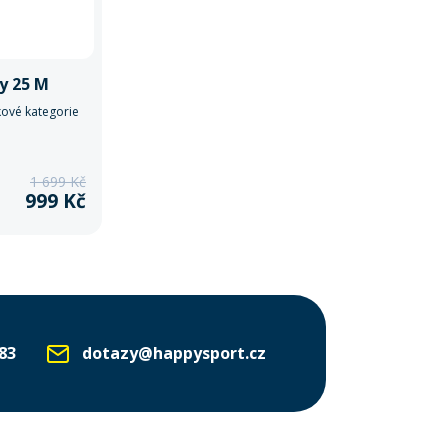
ly 25 M
kové kategorie
1 699 Kč
999 Kč
83
dotazy@happysport.cz