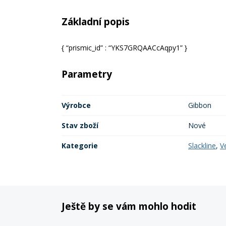
Základní popis
{ “prismic_id” : “YKS7GRQAACcAqpy1” }
Parametry
Výrobce
Gibbon
Stav zboží
Nové
Kategorie
Slackline
,
V
Ještě by se vám mohlo hodit