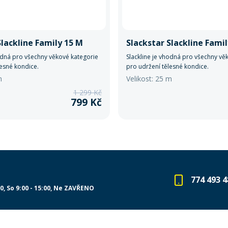
Slackline Family 15 M
Slackstar Slackline Fami
hodná pro všechny věkové kategorie
Slackline je vhodná pro všechny vě
lesné kondice.
pro udržení tělesné kondice.
m
Velikost: 25 m
1 299 Kč
799 Kč
774 493 4
00
So 9:00 - 15:00
Ne ZAVŘENO