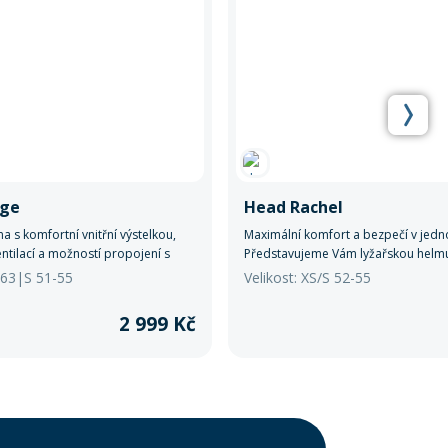
age
Head Rachel
a s komfortní vnitřní výstelkou,
Maximální komfort a bezpečí v jed
entilací a možností propojení s
Představujeme Vám lyžařskou helm
. Lehce se přizpůsobí a podrží
hledím.
9-63|S 51-55
Velikost: XS/S 52-55
2 999 Kč