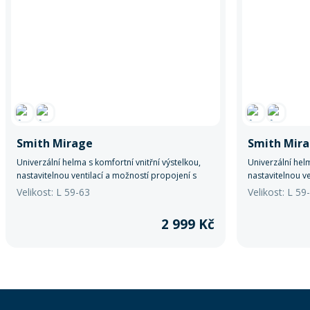
Smith Mirage
Smith Mir
Univerzální helma s komfortní vnitřní výstelkou,
Univerzální helm
nastavitelnou ventilací a možností propojení s
nastavitelnou v
audio systémem. Lehce se přizpůsobí a podrží
audio systémem
Velikost: L 59-63
Velikost: L 5
vás na svahu.
vás na svahu.
2 999 Kč