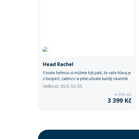
Head Rachel
S touto helmou si můžete být jisté, že vaše hlava je
v bezpečí, zatímco si plně užíváte každý okamžik
na svahu.
Velikost: XS/S 52-55
4 790 Kč
3 399 Kč