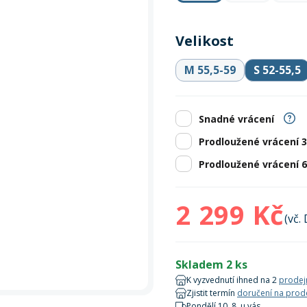
Zobrazit vš
bruslení
panely
Vesty
Skejty a koloběžky
Pásky
Skialpinismus
Oblečení
Frisbee a jiné
Sluneční brýle
Doplňky
Velikost
Zobrazit vš
Powerbanky a solární
Plavání
panely
M 55,5-59
S 52-55,5
Zobrazit vš
Zobrazit vš
Snadné vrácení
Prodloužené vrácení 
Prodloužené vrácení 
2 299 Kč
(vč.
Skladem 2 ks
K vyzvednutí ihned na 2
prodej
Zjistit termín
doručení na prod
Pondělí 10. 8. u vás