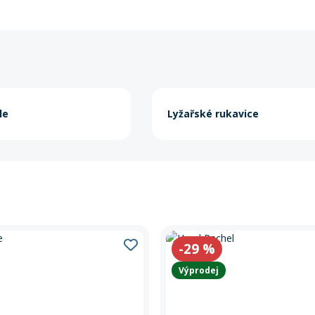
le
Lyžařské rukavice
-29
%
Výprodej