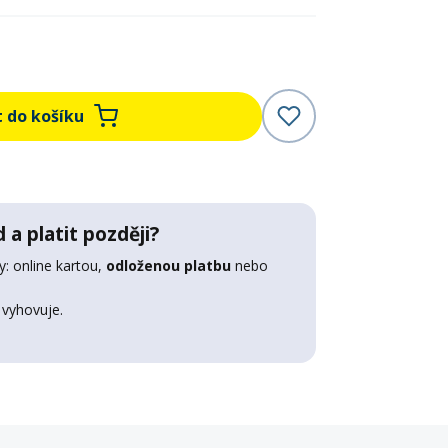
t do košíku
 a platit později?
: online kartou,
odloženou platbu
nebo
 vyhovuje.