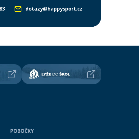
83
dotazy@happysport.cz
POBOČKY