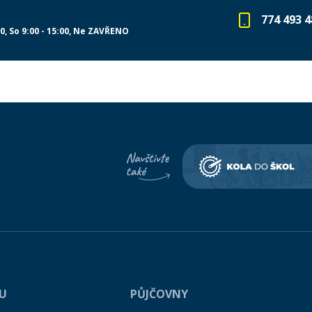
774 493 4
00
So 9:00 - 15:00
Ne ZAVŘENO
PU
PŮJČOVNY