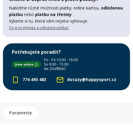
Mazání a čištění
Nabízíme různé možnosti platby: online kartou,
odloženou
Páteřáky
platbu
nebo
platbu na třetiny
.
Vyberte si tu, která vám nejvíce vyhovuje.
Zabezpečení
Co je to třetinka a odložená platba?
Ostatní
Brašny, košíky a nosiče
Vložky do bot
Potřebujete poradit?
Po - Pá 10:00 - 18:00
So 9:00 - 15:00
Jsme online
Pumpičky a pumpy
Ne ZAVŘENO
Náhradní díly
774 493 483
dotazy@happysport.cz
Nářadí pro kola
Boby a kluzáky
Blatníky
Parametry
Řetězy