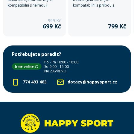
kompatibilní s helmou i
kompatabilní s přilbou a
kombinovatelné s dioptrickými
cylindrickým zorníkem s anti-
brýlemi
fog úpravou, který zajišťuje
999 Kč
výborný výhled.
699 Kč
799 Kč
Potřebujete poradit?
Po - Pá 10:00 - 18:00
So 9:00 - 15:00
Jsme online
Ne ZAVŘENO
774 493 483
dotazy@happysport.cz