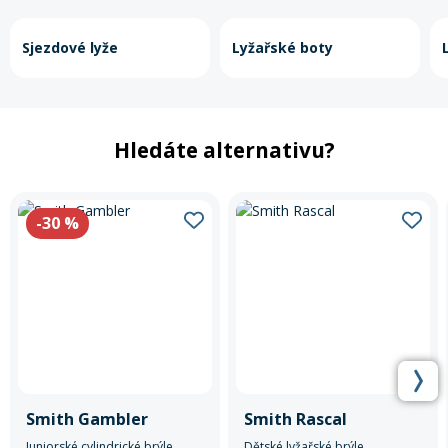
Sjezdové lyže
Lyžařské boty
Hledáte alternativu?
-30
%
Smith Gambler
Smith Rascal
Juniorské cylindrické brýle
Dětské lyžařské brýle