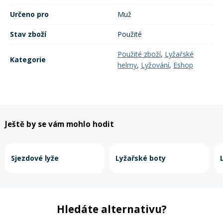
Mazání a čištění
Určeno pro
Muž
Páteřáky
Stav zboží
Použité
Zabezpečení
Ostatní
Použité zboží
,
Lyžařské
Kategorie
helmy
,
Lyžování
,
Eshop
Brašny, košíky a nosiče
Vložky do bot
Pumpičky a pumpy
Náhradní díly
Ještě by se vám mohlo hodit
Nářadí pro kola
Boby a kluzáky
Sjezdové lyže
Lyžařské boty
Blatníky
Hledáte alternativu?
Řetězy