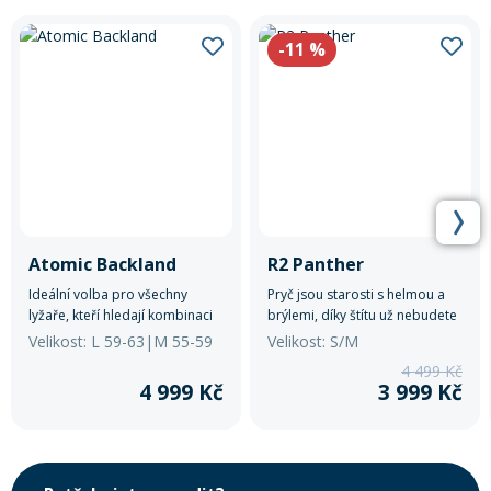
-11
%
Rukavice na kolo
Atomic Backland
R2 Panther
Ideální volba pro všechny
Pryč jsou starosti s helmou a
lyžaře, kteří hledají kombinaci
brýlemi, díky štítu už nebudete
bezpečnosti, výkonu a pohodlí.
řešit neustále upravování.
Velikost: L 59-63|M 55-59
Velikost: S/M
4 499 Kč
4 999 Kč
3 999 Kč