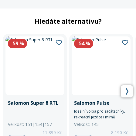
Hledáte alternativu?
-59
%
-54
%
Salomon Super 8 RTL
Salomon Pulse
Ideální volba pro začátečníky,
rekreační jezdce i mírně
pokročilé, kteří chtějí jezdit na
Velikost: 151|154|157
Velikost: 145
sjezdovce, v parku i mimo
11 899 Kč
8 190 Kč
upravené tratě.