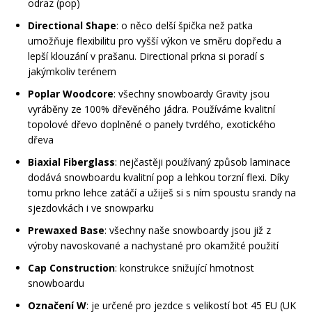
odraz (pop)
Directional Shape
: o něco delší špička než patka
Rukavice na kolo
umožňuje flexibilitu pro vyšší výkon ve směru dopředu a
lepší klouzání v prašanu. Directional prkna si poradí s
jakýmkoliv terénem
Poplar Woodcore
: všechny snowboardy Gravity jsou
vyráběny ze 100% dřevěného jádra. Používáme kvalitní
topolové dřevo doplněné o panely tvrdého, exotického
dřeva
Biaxial Fiberglass
: nejčastěji používaný způsob laminace
dodává snowboardu kvalitní pop a lehkou torzní flexi. Díky
tomu prkno lehce zatáčí a užiješ si s ním spoustu srandy na
sjezdovkách i ve snowparku
Prewaxed Base
: všechny naše snowboardy jsou již z
výroby navoskované a nachystané pro okamžité použití
Cap Construction
: konstrukce snižující hmotnost
snowboardu
Označení W
: je určené pro jezdce s velikostí bot 45 EU (UK