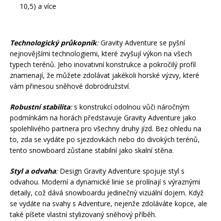
10,5) a více
Technologický průkopník
:
Gravity Adventure se pyšní
nejnovějšími technologiemi, které zvyšují výkon na všech
typech terénů. Jeho inovativní konstrukce a pokročilý profil
znamenají, že můžete zdolávat jakékoli horské výzvy, které
vám přinesou sněhové dobrodružství.
Robustní stabilita
:
s konstrukcí odolnou vůči náročným
podmínkám na horách představuje Gravity Adventure jako
spolehlivého partnera pro všechny druhy jízd. Bez ohledu na
to, zda se vydáte po sjezdovkách nebo do divokých terénů,
tento snowboard zůstane stabilní jako skalní stěna.
Styl a odvaha
:
Design Gravity Adventure spojuje styl s
odvahou. Moderní a dynamické linie se prolínají s výraznými
detaily, což dává snowboardu jedinečný vizuální dojem. Když
se vydáte na svahy s Adventure, nejenže zdoláváte kopce, ale
také píšete vlastní stylizovaný sněhový příběh.