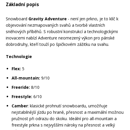
Základní popis
Mazání a čištění
Páteřáky
Snowboard
Gravity Adventure
- není jen prkno, je to klíč k
objevování nezmapovaných svahů a tvorbě vlastních
Zabezpečení
Ostatní
sněhových příběhů. S robustní konstrukcí a technologickými
inovacemi nabízí Adventure neomezený výkon pro pánské
dobrodruhy, kteří touží po špičkovém zážitku na svahu.
Brašny, košíky a nosiče
Vložky do bot
Technologie
Pumpičky a pumpy
Flex:
5
Náhradní díly
All-mountain:
9/10
Nářadí pro kola
Freeride:
8/10
Boby a kluzáky
Freestyle:
6/10
Blatníky
Camber
: klasické prohnutí snowboardu, umožňuje
nejstabilnější jízdu po hraně, přesnost a maximální možnou
pružnost při odrazu do skoku. Ideální pro all-mountain a
Řetězy
freestyle prkna s nejvyššími nároky na přesnost a velký