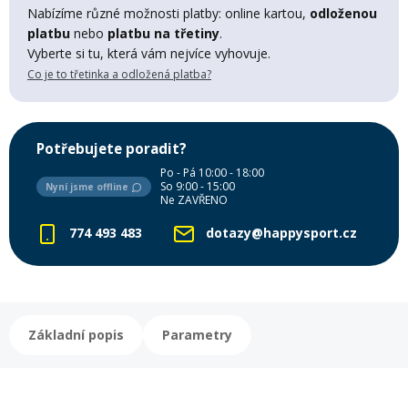
Lyžařské rukavice
Rukavice na běžky
Snowboardové vázání
Skialpové boty
Kukly a uši
Nabízíme různé možnosti platby: online kartou,
odloženou
Plavání
platbu
nebo
platbu na třetiny
.
Vyberte si tu, která vám nejvíce vyhovuje.
Gripy
Kalhoty
Lyžařské vázání
Vázání na běžky
Snowboardové rukavice
Skialpové vázání
Oblečení
Co je to třetinka a odložená platba?
Stojánky
Doplňky
Sjezdové hole
Doplňky na běžky
Snowboardové náhradní díly
Skialpové hole
Lyžařské hole
Potřebujete poradit?
Po - Pá 10:00 - 18:00
Zvonky a houkačky
So 9:00 - 15:00
Nyní jsme offline
Brýle na běžky
Snowboardové doplňky
Skialpové rukavice
Péče o skluznici a hrany
Ne ZAVŘENO
774 493 483
dotazy@happysport.cz
Světla
Skialpové doplňky
Vaky, tašky a batohy
Lepení a opravné sady
Skialpové pásy
Dárkové poukazy
Základní popis
Parametry
Pláště a duše
Sněžnice
Brusle