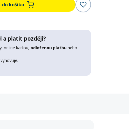
t do košíku
 a platit později?
: online kartou,
odloženou platbu
nebo
 vyhovuje.