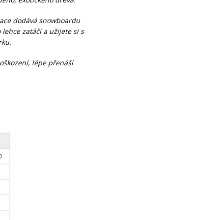
minace dodává snowboardu
lehce zatáčí a užijete si s
rku.
oškození, lépe přenáší