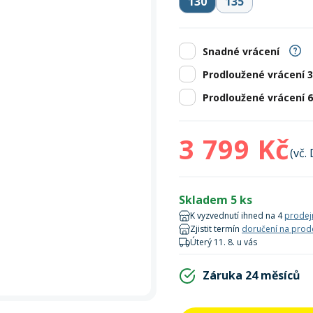
130
135
Zobrazit vš
bruslení
panely
Vesty
Skejty a koloběžky
Pásky
Skialpinismus
Oblečení
Frisbee a jiné
Sluneční brýle
Doplňky
Zobrazit vš
Snadné vrácení
Powerbanky a solární
Plavání
panely
Prodloužené vrácení 
Prodloužené vrácení 
Zobrazit vš
Zobrazit vš
3 799 Kč
(vč.
Skladem 5 ks
K vyzvednutí ihned na 4
prodej
Zjistit termín
doručení na prod
Úterý 11. 8. u vás
Záruka 24 měsíců