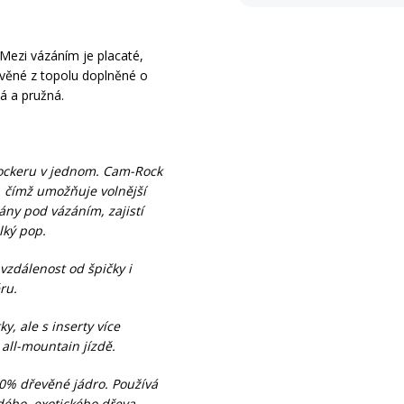
Mezi vázáním je placaté,
řevěné z topolu doplněné o
á a pružná.
rockeru v jednom. Cam-Rock
, čímž umožňuje volnější
ány pod vázáním, zajistí
lký pop.
vzdálenost od špičky i
ru.
y, ale s inserty více
all-mountain jízdě.
0% dřevěné jádro. Používá
dého, exotického dřeva.