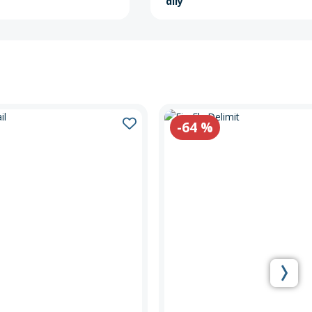
díly
-64
%