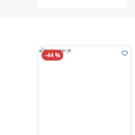
-44
%