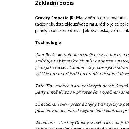
Základní popis
Gravity Empatic JR
dělaný přímo do snowparku. 
takže nebudete zklouzávat z railu. Jádro je celod
panely exotického dřeva. Jibbová deska, velmi lehk
Technologie
Cam-Rock - kombinuje to nejlepší z camberu a 
zmírňuje tlak kontaktních míst na špičce a patce
jízdu jako rocker. Camber zóny, které jsou situov
vyšší kontrolu při jízdě po hraně a dostatečně ve
Twin-Tip - esence tvaru parkových desek. Stejná 
patky umožní jízdu v přirozeném i opačném smě
Directional Twin - přesně stejný tvar špičky a patk
posazenými dozadu. Poskytuje lepší kontrolu při 
Woodcore - všechny Gravity snowboardy mají 10
se kvalitní topolové dřevo doplněné o panely tvr