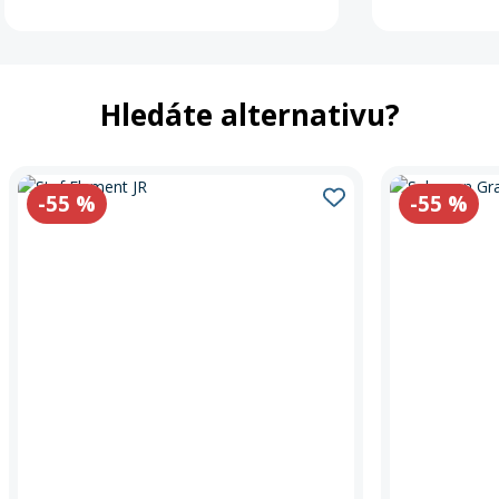
Hledáte alternativu?
-55
%
-55
%