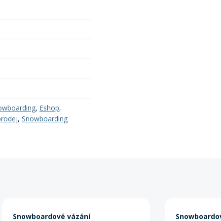
owboarding
,
Eshop
,
prodej
,
Snowboarding
Snowboardové vázání
Snowboardov