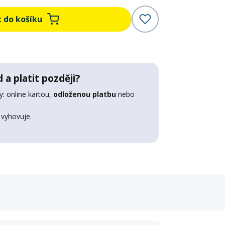
t do košíku
 a platit později?
: online kartou,
odloženou platbu
nebo
 vyhovuje.