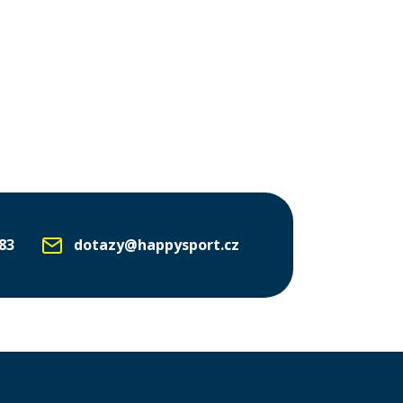
83
dotazy@happysport.cz