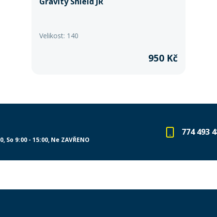
Gravity Shield JR
Velikost: 140
950 Kč
774 493 4
00
So 9:00 - 15:00
Ne ZAVŘENO