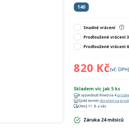
Zobrazit vš
bruslení
panely
Vesty
Skejty a koloběžky
Pásky
Skialpinismus
Oblečení
Frisbee a jiné
Sluneční brýle
Doplňky
140
Zobrazit vš
Powerbanky a solární
Plavání
panely
Snadné vrácení
Prodloužené vrácení 
Zobrazit vš
Zobrazit vš
Prodloužené vrácení 
820 Kč
(vč. DPH
Skladem víc jak 5 ks
K vyzvednutí ihned na 4
prodej
Zjistit termín
doručení na prod
Úterý 11. 8. u vás
Záruka 24 měsíců