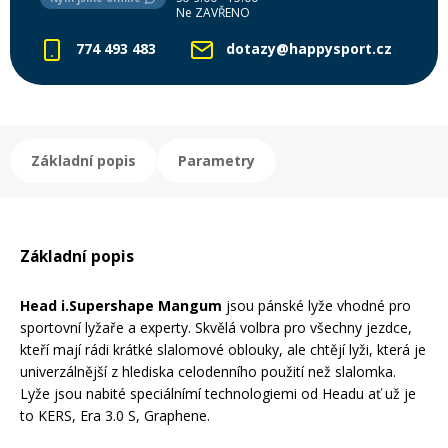
Ne ZAVŘENO
774 493 483
dotazy@happysport.cz
Rukavice na kolo
Základní popis
Parametry
Základní popis
Head i.Supershape Mangum
jsou pánské lyže vhodné pro
sportovní lyžaře a experty. Skvělá volbra pro všechny jezdce,
kteří mají rádi krátké slalomové oblouky, ale chtějí lyži, která je
univerzálnější z hlediska celodenního použití než slalomka.
Lyže jsou nabité speciálnímí technologiemi od Headu ať už je
to KERS, Era 3.0 S, Graphene.