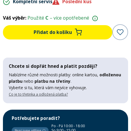
Kompletní servis
Poslední kus
Mazání a čištění
Páteřáky
Váš výběr:
Použité
C
– více opotřebené
Zabezpečení
Ostatní
Přidat do košíku
Brašny, košíky a nosiče
Vložky do bot
Chcete si dopřát hned a platit později?
Pumpičky a pumpy
Náhradní díly
Nabízíme různé možnosti platby: online kartou,
odloženou
platbu
nebo
platbu na třetiny
.
Nářadí pro kola
Vyberte si tu, která vám nejvíce vyhovuje.
Boby a kluzáky
Co je to třetinka a odložená platba?
Blatníky
Potřebujete poradit?
Řetězy
Po - Pá 10:00 - 18:00
So 9:00 - 15:00
Nyní jsme offline