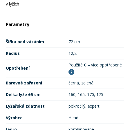
v lyžích
Parametry
Šířka pod vázáním
72 cm
Radius
12,2
Použité
C
– více opotřebené
Opotřebení
Barevné zařazení
černá, zelená
Délka lyže ±5 cm
160, 165, 170, 175
Lyžařská zdatnost
pokročilý, expert
Výrobce
Head
Jadro
kombinované