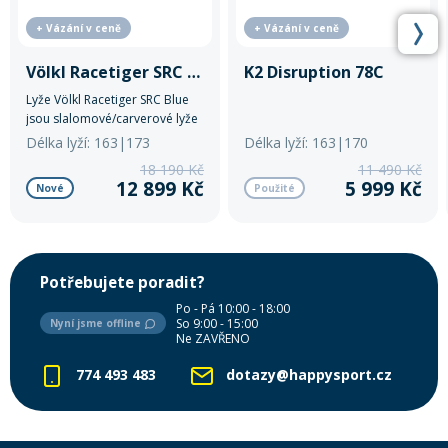
+ Vázání v ceně
+ Vázání v ceně
Völkl Racetiger SRC Blue
K2 Disruption 78C
Lyže Völkl Racetiger SRC Blue
jsou slalomové/carverové lyže
pro pokročilé lyžaře.
Délka lyží: 163|173
Délka lyží: 163|170
18 190 Kč
11 490 Kč
12 899 Kč
5 999 Kč
Nové
Použité
Potřebujete poradit?
Po - Pá 10:00 - 18:00
So 9:00 - 15:00
Nyní jsme offline
Ne ZAVŘENO
774 493 483
dotazy@happysport.cz