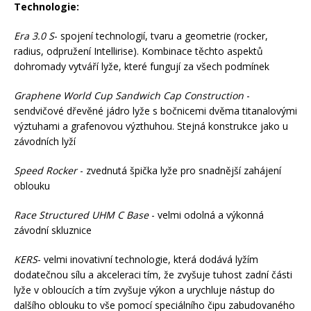
Technologie:
Era 3.0 S
- spojení technologií, tvaru a geometrie (rocker,
radius, odpružení Intellirise). Kombinace těchto aspektů
dohromady vytváří lyže, které fungují za všech podmínek
Graphene World Cup Sandwich Cap Construction
-
sendvičové dřevěné jádro lyže s bočnicemi dvěma titanalovými
výztuhami a grafenovou výzthuhou. Stejná konstrukce jako u
závodních lyží
Speed Rocker
- zvednutá špička lyže pro snadnější zahájení
oblouku
Race Structured UHM C Base
- velmi odolná a výkonná
závodní skluznice
KERS
- velmi inovativní technologie, která dodává lyžím
dodatečnou sílu a akceleraci tím, že zvyšuje tuhost zadní části
lyže v obloucích a tím zvyšuje výkon a urychluje nástup do
dalšího oblouku to vše pomocí speciálního čipu zabudovaného