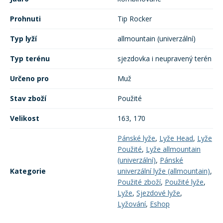
Prohnuti
Tip Rocker
Typ lyží
allmountain (univerzální)
Typ terénu
sjezdovka i neupravený terén
Určeno pro
Muž
Stav zboží
Použité
Velikost
163, 170
Pánské lyže
,
Lyže Head
,
Lyže
Použité
,
Lyže allmountain
(univerzální)
,
Pánské
Kategorie
univerzální lyže (allmountain)
,
Použité zboží
,
Použité lyže
,
Lyže
,
Sjezdové lyže
,
Lyžování
,
Eshop