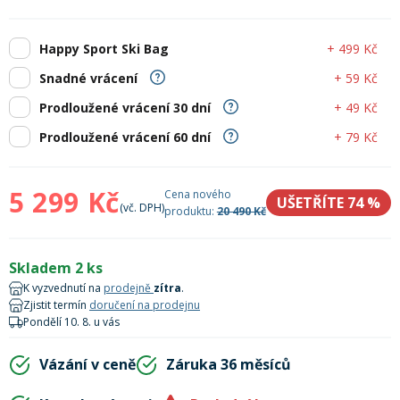
Lyžařské rukavice
Rukavice na běžky
Snowboardové vázání
Skialpové boty
Kukly a uši
Plavání
+ 499 Kč
Happy Sport Ski Bag
Gripy
Kalhoty
Lyžařské vázání
Vázání na běžky
Snowboardové rukavice
Skialpové vázání
Oblečení
+ 59 Kč
Snadné vrácení
+ 49 Kč
Prodloužené vrácení 30 dní
Stojánky
Doplňky
Sjezdové hole
Doplňky na běžky
Snowboardové náhradní díly
Skialpové hole
Lyžařské hole
+ 79 Kč
Prodloužené vrácení 60 dní
Zvonky a houkačky
Brýle na běžky
Snowboardové doplňky
Skialpové rukavice
Péče o skluznici a hrany
5 299 Kč
Cena nového
UŠETŘÍTE 74
%
(vč. DPH)
produktu:
20 490 Kč
Světla
Skialpové doplňky
Vaky, tašky a batohy
Skladem 2 ks
K vyzvednutí na
prodejně
zítra
.
Lepení a opravné sady
Zjistit termín
doručení na prodejnu
Skialpové pásy
Dárkové poukazy
Pondělí 10. 8. u vás
Pláště a duše
Vázání v ceně
Záruka 36 měsíců
Sněžnice
Brusle