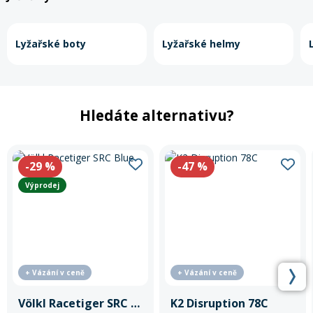
Lyžařské boty
Lyžařské helmy
Hledáte alternativu?
-29
%
-47
%
Výprodej
+ Vázání v ceně
+ Vázání v ceně
Völkl Racetiger SRC Blue
K2 Disruption 78C