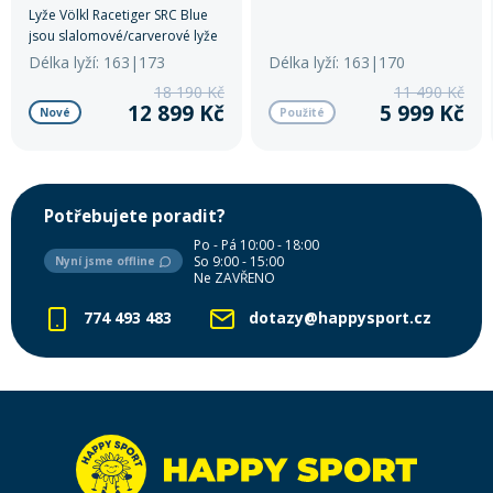
Lyže Völkl Racetiger SRC Blue
jsou slalomové/carverové lyže
pro pokročilé lyžaře.
Délka lyží: 163|173
Délka lyží: 163|170
18 190 Kč
11 490 Kč
12 899 Kč
5 999 Kč
Nové
Použité
Potřebujete poradit?
Po - Pá 10:00 - 18:00
So 9:00 - 15:00
Nyní jsme offline
Ne ZAVŘENO
774 493 483
dotazy@happysport.cz