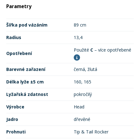
Parametry
Šířka pod vázáním
89 cm
Radius
13,4
Použité
C
– více opotřebené
Opotřebení
Barevné zařazení
černá, žlutá
Délka lyže ±5 cm
160, 165
Lyžařská zdatnost
pokročilý
Výrobce
Head
Jadro
dřevěné
Prohnuti
Tip & Tail Rocker