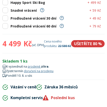
Lyžařské rukavice
Rukavice na běžky
Snowboardové vázání
Skialpové boty
Kukly a uši
+ 499 Kč
Happy Sport Ski Bag
Plavání
+ 59 Kč
Snadné vrácení
Gripy
Kalhoty
+ 49 Kč
Prodloužené vrácení 30 dní
Lyžařské vázání
Vázání na běžky
Snowboardové rukavice
Skialpové vázání
Oblečení
+ 79 Kč
Prodloužené vrácení 60 dní
Stojánky
Doplňky
Sjezdové hole
Doplňky na běžky
Snowboardové náhradní díly
Skialpové hole
Lyžařské hole
4 499 Kč
Cena nového
UŠETŘÍTE 80
%
(vč. DPH)
produktu:
22 580 Kč
Zvonky a houkačky
Brýle na běžky
Snowboardové doplňky
Skialpové rukavice
Péče o skluznici a hrany
Skladem 1 ks
Světla
K vyzvednutí na
prodejně
zítra
.
Skialpové doplňky
Vaky, tašky a batohy
Zjistit termín
doručení na prodejnu
Pondělí 10. 8. u vás
Lepení a opravné sady
Skialpové pásy
Dárkové poukazy
Vázání v ceně
Záruka 36 měsíců
Pláště a duše
Kompletní servis
Poslední kus
Sněžnice
Brusle