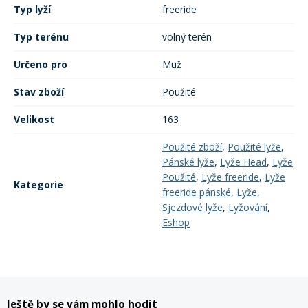
Typ lyží
freeride
Typ terénu
volný terén
Určeno pro
Muž
Stav zboží
Použité
Velikost
163
Použité zboží
,
Použité lyže
,
Pánské lyže
,
Lyže Head
,
Lyže
Použité
,
Lyže freeride
,
Lyže
Kategorie
freeride pánské
,
Lyže
,
Sjezdové lyže
,
Lyžování
,
Eshop
Ještě by se vám mohlo hodit