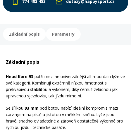
774 493 483
dotazy@happysport.cz
Rukavice na kolo
Základní popis
Parametry
Základní popis
Head Kore 93
patří mezi nejuniverzálnější all-mountain lyže ve
své kategorii. Kombinují extrémně nízkou hmotnost s
překvapivou stabilitou a výkonem, díky čemuž zvládnou jak
upravenou sjezdovku, tak jízdu mimo ni.
Se šířkou
93 mm
pod botou nabízí ideální kompromis mezi
carvingem na pistě a jistotou v měkkém sněhu. Lyže jsou
hravé, snadno ovladatelné a zároveň dostatečně výkonné pro
rychlou jízdu i technické pasáže.