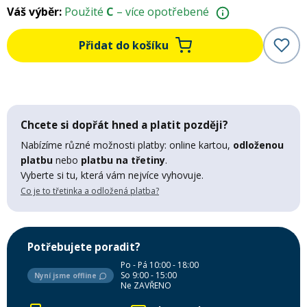
Váš výběr:
Použité
C
– více opotřebené
Mazání a čištění
Páteřáky
Přidat do košíku
Zabezpečení
Ostatní
Brašny, košíky a nosiče
Vložky do bot
Chcete si dopřát hned a platit později?
Nabízíme různé možnosti platby: online kartou,
odloženou
Pumpičky a pumpy
platbu
nebo
platbu na třetiny
.
Náhradní díly
Vyberte si tu, která vám nejvíce vyhovuje.
Co je to třetinka a odložená platba?
Nářadí pro kola
Boby a kluzáky
Potřebujete poradit?
Blatníky
Po - Pá 10:00 - 18:00
So 9:00 - 15:00
Nyní jsme offline
Ne ZAVŘENO
Řetězy