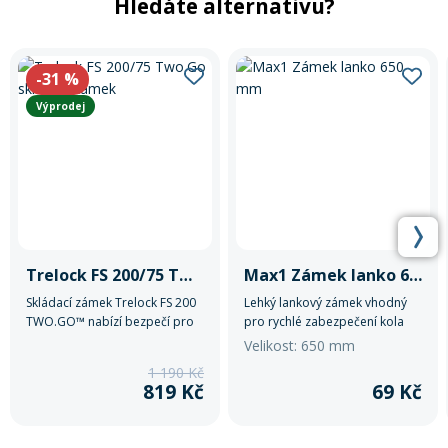
Hledáte alternativu?
Rukavice na kolo
-31
%
Výprodej
Trelock FS 200/75 Two.Go skladací zámek
Max1 Zámek lanko 650 mm
Skládací zámek Trelock FS 200
Lehký lankový zámek vhodný
TWO.GO™ nabízí bezpečí pro
pro rychlé zabezpečení kola
vaše kolo - ideální pro denní
nebo sportovního vybavení.
Velikost: 650 mm
používání.
Díky jednoduchému ovládání a
1 190 Kč
pevné konstrukci je ideální pro
819 Kč
69 Kč
každodenní použití.