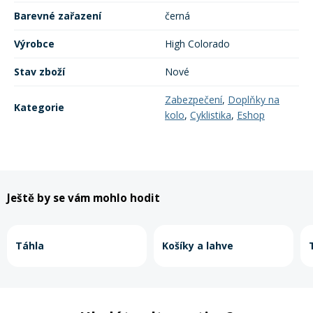
Mazání a čištění
Barevné zařazení
černá
Páteřáky
Výrobce
High Colorado
Zabezpečení
Stav zboží
Nové
Ostatní
Zabezpečení
,
Doplňky na
Kategorie
Brašny, košíky a nosiče
kolo
,
Cyklistika
,
Eshop
Vložky do bot
Pumpičky a pumpy
Náhradní díly
Ještě by se vám mohlo hodit
Nářadí pro kola
Boby a kluzáky
Táhla
Košíky a lahve
Blatníky
Řetězy