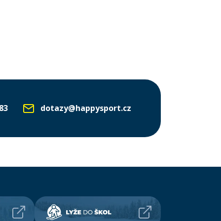
83
dotazy@happysport.cz