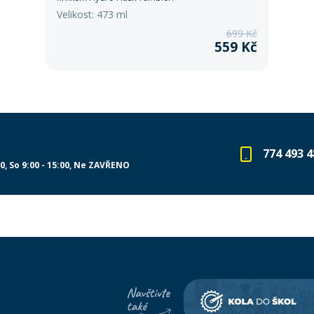
Velikost: 473 ml
699 Kč
559 Kč
774 493 4
00
So 9:00 - 15:00
Ne ZAVŘENO