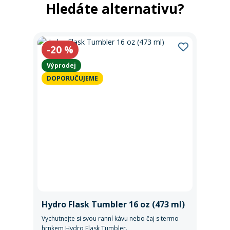
Hledáte alternativu?
-20
%
Výprodej
DOPORUČUJEME
Hydro Flask Tumbler 16 oz (473 ml)
Vychutnejte si svou ranní kávu nebo čaj s termo
hrnkem Hydro Flask Tumbler.