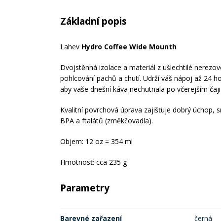
Základní popis
Lahev
Hydro Coffee Wide Mounth
Dvojstěnná izolace a materiál z ušlechtilé nerezov
pohlcování pachů a chutí. Udrží váš nápoj až 24 ho
aby vaše dnešní káva nechutnala po včerejším čaji
Kvalitní povrchová úprava zajišťuje dobrý úchop, 
BPA a ftalátů (změkčovadla).
Objem: 12 oz = 354 ml
Hmotnosť: cca 235 g
Parametry
Barevné zařazení
černá