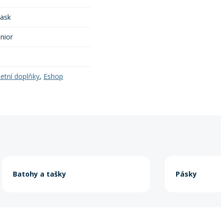
lask
unior
etní doplňky
,
Eshop
Batohy a tašky
Pásky