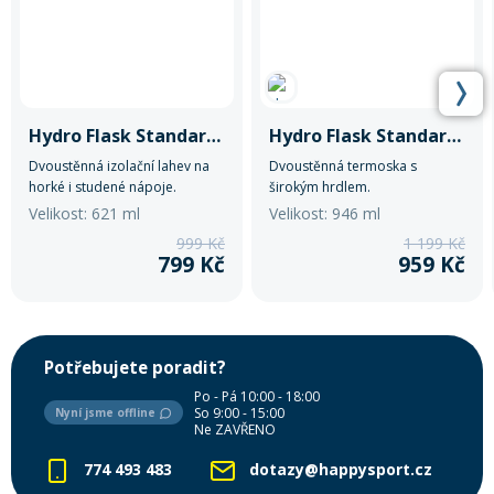
Hydro Flask Standard Mouth 21 oz (621 ml)
Hydro Flask Standard Mouth 32 oz (946 ml)
Dvoustěnná izolační lahev na
Dvoustěnná termoska s
horké i studené nápoje.
širokým hrdlem.
Velikost: 621 ml
Velikost: 946 ml
999 Kč
1 199 Kč
799 Kč
959 Kč
Potřebujete poradit?
Po - Pá 10:00 - 18:00
So 9:00 - 15:00
Nyní jsme offline
Ne ZAVŘENO
774 493 483
dotazy@happysport.cz