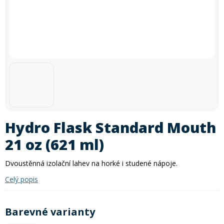
In-line brusle
Letní doplňky
léto
zima
krátkodobé i dlouhodobé půjčení kol
. Akce platí
po celé
Příslušenství
Trička
léto
– rezervujte si své kolo ještě dnes a vydejte se objevovat
Silniční kola
Skialpy
Slackline
Autostany
nové trasy. Při rezervaci zadejte slevový kód
PRAZDNINY30
Paddleboardy
Kola
Kola
Lyže
Zimního vybavení
Kajaky
Snowboardy
Kola
Zima
Láhve
Vesty
Cyklosedačky
Běžky
Skialpy
In-line brusle
Mikiny a bundy
Střešní boxy
Zjistit více
Odrážedla
Výprodej
Dřevěné hry
Lyžování
Autostany
Střešní boxy
Hole
Zimní vybavení
Oblečení
Zimní vybavení
Nákrčníky
Helmy
Skejty a koloběžky
Běžecké lyžování
Sjezdové lyže
Batohy a tašky
Boty
Trika
Doplňky na kolo
Hydro Flask Standard Mouth
Frisbee a jiné
Snowboarding
Lyžařské boty
Běžky
Pásky
21 oz (621 ml)
Neopreny
Cyklistické oblečení
Táhla
Kolečkové, inline bruslení
Skialpinismus
Lyžařské helmy
Boty na běžky
Snowboardové boty
Dvoustěnná izolační lahev na horké i studené nápoje.
Sluneční brýle
Celý popis
Sedačky na kolo a řidítka
Košíky a lahve
Bundy
Powerbanky a solární panely
Doplňky
Lyžařské brýle
Hole na běžky
Snowboardy
Skialpové lyže
Potápění
Barevné varianty
Tachometry
Dresy