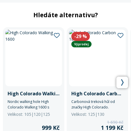
Hledáte alternativu?
-29
%
Výprodej
High Colorado Walking 1600
High Colorado Carbon 1800
Nordic walking hole High
Carbonová treková hůl od
Colorado Walking 1600 s
značky High Colorado.
příjemným měkkým poutkem.
Velikost: 105|120|125
Velikost: 125|130
1 690 Kč
999 Kč
1 199 Kč