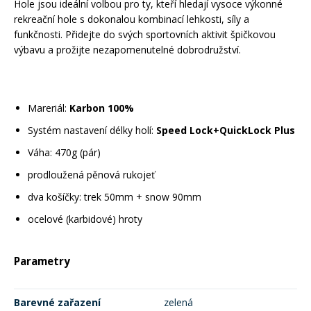
Hole jsou ideální volbou pro ty, kteří hledají vysoce výkonné
rekreační hole s dokonalou kombinací lehkosti, síly a
funkčnosti. Přidejte do svých sportovních aktivit špičkovou
výbavu a prožijte nezapomenutelné dobrodružství.
Mareriál:
Karbon 100%
Systém nastavení délky holí:
Speed Lock+QuickLock Plus
Váha: 470g (pár)
prodloužená pěnová rukojeť
dva košíčky: trek 50mm + snow 90mm
ocelové (karbidové) hroty
Parametry
Barevné zařazení
zelená