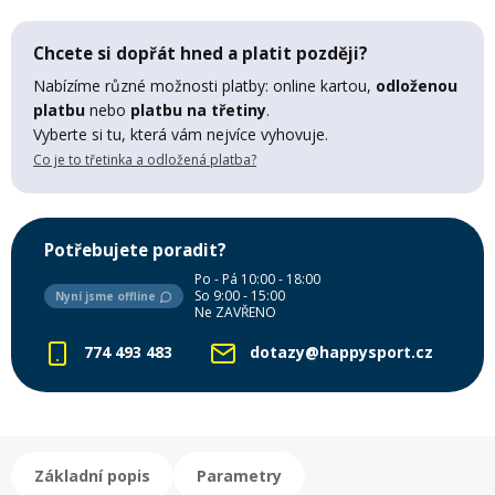
Mazání a čištění
Páteřáky
Chcete si dopřát hned a platit později?
Nabízíme různé možnosti platby: online kartou,
odloženou
Zabezpečení
platbu
nebo
platbu na třetiny
.
Ostatní
Vyberte si tu, která vám nejvíce vyhovuje.
Co je to třetinka a odložená platba?
Brašny, košíky a nosiče
Vložky do bot
Potřebujete poradit?
Pumpičky a pumpy
Náhradní díly
Po - Pá 10:00 - 18:00
So 9:00 - 15:00
Nyní jsme offline
Ne ZAVŘENO
Nářadí pro kola
Boby a kluzáky
774 493 483
dotazy@happysport.cz
Blatníky
Řetězy
Základní popis
Parametry