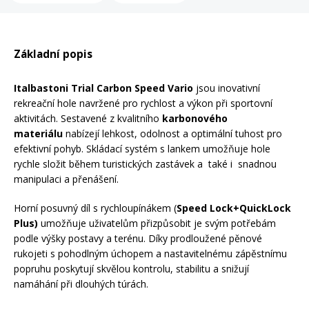
Rukavice na kolo
Základní popis
Italbastoni Trial Carbon Speed Vario
jsou inovativní
rekreační hole navržené pro rychlost a výkon při sportovní
aktivitách. Sestavené z kvalitního
karbonového
materiálu
nabízejí lehkost, odolnost a optimální tuhost pro
efektivní pohyb. Skládací systém s lankem umožňuje hole
rychle složit během turistických zastávek a také i snadnou
manipulaci a přenášení.
Horní posuvný díl s rychloupínákem (
Speed Lock+QuickLock
Plus)
umožňuje uživatelům přizpůsobit je svým potřebám
podle výšky postavy a terénu. Díky prodloužené pěnové
rukojeti s pohodlným úchopem a nastavitelnému zápěstnímu
popruhu poskytují skvělou kontrolu, stabilitu a snižují
namáhání při dlouhých túrách.