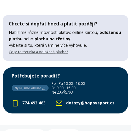
Mazání a čištění
Páteřáky
Chcete si dopřát hned a platit později?
Zabezpečení
Ostatní
Nabízíme různé možnosti platby: online kartou,
odloženou
platbu
nebo
platbu na třetiny
.
Vyberte si tu, která vám nejvíce vyhovuje.
Brašny, košíky a nosiče
Vložky do bot
Co je to třetinka a odložená platba?
Pumpičky a pumpy
Náhradní díly
Potřebujete poradit?
Po - Pá 10:00 - 18:00
Nářadí pro kola
So 9:00 - 15:00
Nyní jsme offline
Boby a kluzáky
Ne ZAVŘENO
774 493 483
dotazy@happysport.cz
Blatníky
Řetězy