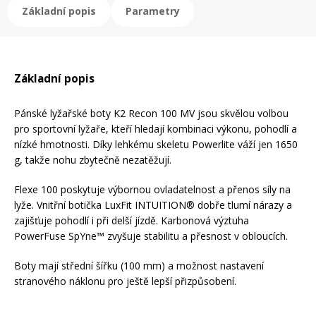
Základní popis
Parametry
Rukavice na kolo
Základní popis
Pánské lyžařské boty K2 Recon 100 MV jsou skvělou volbou
pro sportovní lyžaře, kteří hledají kombinaci výkonu, pohodlí a
nízké hmotnosti. Díky lehkému skeletu Powerlite váží jen 1650
g, takže nohu zbytečně nezatěžují.
Flexe 100 poskytuje výbornou ovladatelnost a přenos síly na
lyže. Vnitřní botička LuxFit INTUITION® dobře tlumí nárazy a
zajišťuje pohodlí i při delší jízdě. Karbonová výztuha
PowerFuse SpYne™ zvyšuje stabilitu a přesnost v obloucích.
Boty mají střední šířku (100 mm) a možnost nastavení
stranového náklonu pro ještě lepší přizpůsobení.