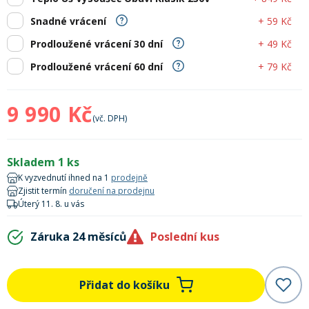
Lyžařské rukavice
Rukavice na běžky
Snowboardové vázání
Skialpové boty
Kukly a uši
Plavání
+ 59 Kč
Snadné vrácení
Gripy
Kalhoty
+ 49 Kč
Prodloužené vrácení 30 dní
Lyžařské vázání
Vázání na běžky
Snowboardové rukavice
Skialpové vázání
Oblečení
+ 79 Kč
Prodloužené vrácení 60 dní
Stojánky
Doplňky
Sjezdové hole
Doplňky na běžky
Snowboardové náhradní díly
Skialpové hole
Lyžařské hole
9 990 Kč
(vč. DPH)
Zvonky a houkačky
Brýle na běžky
Snowboardové doplňky
Skialpové rukavice
Péče o skluznici a hrany
Skladem 1 ks
K vyzvednutí ihned na 1
prodejně
Světla
Zjistit termín
doručení na prodejnu
Skialpové doplňky
Vaky, tašky a batohy
Úterý 11. 8. u vás
Lepení a opravné sady
Záruka 24 měsíců
Poslední kus
Skialpové pásy
Dárkové poukazy
Pláště a duše
Přidat do košíku
Sněžnice
Brusle