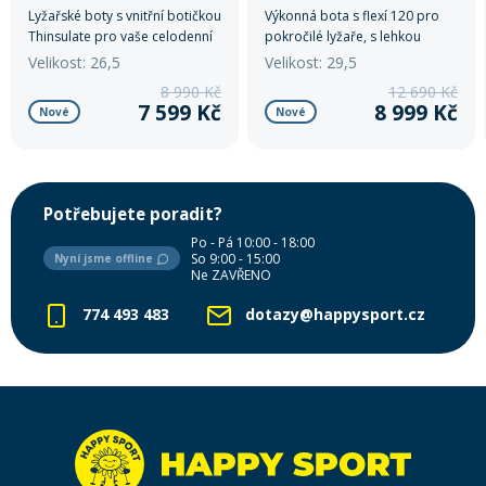
Lyžařské boty s vnitřní botičkou
Výkonná bota s flexí 120 pro
Thinsulate pro vaše celodenní
pokročilé lyžaře, s lehkou
pohodlí.
konstrukcí Powerlite shell,
Velikost: 26,5
Velikost: 29,5
technologií GripWalk pro
8 990 Kč
12 690 Kč
pohodlnou chůzi a PrecisionFIT
7 599 Kč
8 999 Kč
Nové
Nové
botičkou pro optimální přenos
síly a komfort.
Potřebujete poradit?
Po - Pá 10:00 - 18:00
So 9:00 - 15:00
Nyní jsme offline
Ne ZAVŘENO
774 493 483
dotazy@happysport.cz