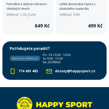
Pohodlná a stylová ochrana v
Lehká dvouvrstvá čepice z
chladných dnech.
elastického materiálu
QuatroFLEX s reflexními prvky.
Velikost: L/XL|S/M
Velikost: S/M
Ideální pro sport a outdoorové
aktivity.
649 Kč
499 Kč
Potřebujete poradit?
Po - Pá 10:00 - 18:00
So 9:00 - 15:00
Nyní jsme offline
Ne ZAVŘENO
774 493 483
dotazy@happysport.cz