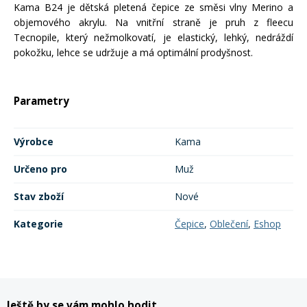
Kama B24
je dětská pletená čepice ze směsi vlny Merino a
Mazání a čištění
objemového akrylu. Na vnitřní straně je pruh z fleecu
Páteřáky
Tecnopile, který nežmolkovatí, je elastický, lehký, nedráždí
pokožku, lehce se udržuje a má optimální prodyšnost.
Zabezpečení
Ostatní
Parametry
Brašny, košíky a nosiče
Vložky do bot
Výrobce
Kama
Pumpičky a pumpy
Náhradní díly
Určeno pro
Muž
Stav zboží
Nové
Nářadí pro kola
Boby a kluzáky
Kategorie
Čepice
,
Oblečení
,
Eshop
Blatníky
Řetězy
Ještě by se vám mohlo hodit