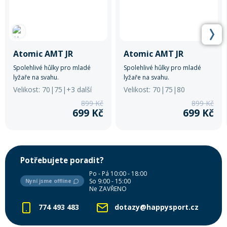
Atomic AMT JR
Atomic AMT JR
Spolehlivé hůlky pro mladé
Spolehlivé hůlky pro mladé
lyžaře na svahu.
lyžaře na svahu.
Velikost: 70|75|+3 další
Velikost: 70|75|80
899 Kč
899 Kč
699 Kč
699 Kč
Potřebujete poradit?
Po - Pá 10:00 - 18:00
So 9:00 - 15:00
Nyní jsme offline
Ne ZAVŘENO
774 493 483
dotazy@happysport.cz