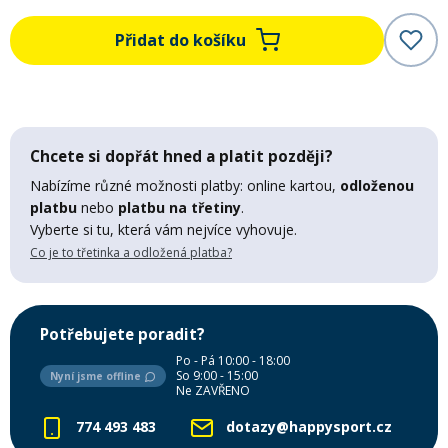
Mazání a čištění
Přidat do košíku
Páteřáky
Zabezpečení
Ostatní
Chcete si dopřát hned a platit později?
Brašny, košíky a nosiče
Vložky do bot
Nabízíme různé možnosti platby: online kartou,
odloženou
platbu
nebo
platbu na třetiny
.
Pumpičky a pumpy
Vyberte si tu, která vám nejvíce vyhovuje.
Náhradní díly
Co je to třetinka a odložená platba?
Nářadí pro kola
Boby a kluzáky
Potřebujete poradit?
Po - Pá 10:00 - 18:00
Blatníky
So 9:00 - 15:00
Nyní jsme offline
Ne ZAVŘENO
774 493 483
dotazy@happysport.cz
Řetězy