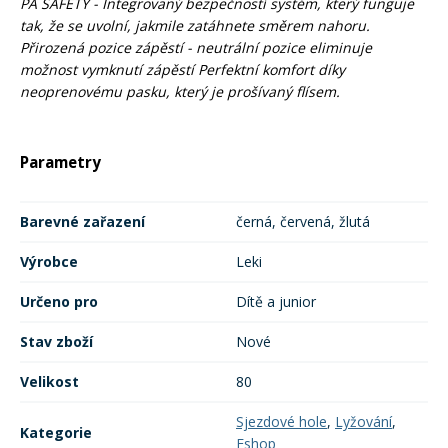
PA SAFETY - Integrovaný bezpečností systém, který funguje
tak, že se uvolní, jakmile zatáhnete směrem nahoru.
Přirozená pozice zápěstí - neutrální pozice eliminuje
možnost vymknutí zápěstí Perfektní komfort díky
neoprenovému pasku, který je prošívaný flísem.
Parametry
Barevné zařazení
černá, červená, žlutá
Výrobce
Leki
Určeno pro
Dítě a junior
Stav zboží
Nové
Velikost
80
Sjezdové hole
,
Lyžování
,
Kategorie
Eshop