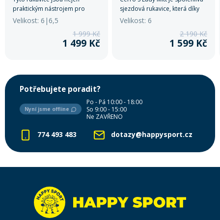
praktickým nástrojem pro
sjezdová rukavice, která díky
zimní radovánky, ale také
izolaci Dexfill a membráně
Velikost: 6|6,5
Velikost: 6
módním doplňkem pro ženu,
SOFT-TEX® udržuje ruce po
1 999 Kč
2 190 Kč
která očekává špičkový design
celý den v teple a suchu.
1 499 Kč
1 599 Kč
v každém detailu.
Potřebujete poradit?
Po - Pá 10:00 - 18:00
So 9:00 - 15:00
Nyní jsme offline
Ne ZAVŘENO
774 493 483
dotazy@happysport.cz