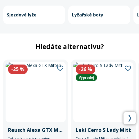
Sjezdové lyže
Lyžařské boty
Hledáte alternativu?
-25
%
-26
%
Výprodej
Reusch Alexa GTX Mitten
Leki Cerro S Lady Mitt
Tyto rukavice jsou nejen
Cerro S Lady Mitt je spolehlivá