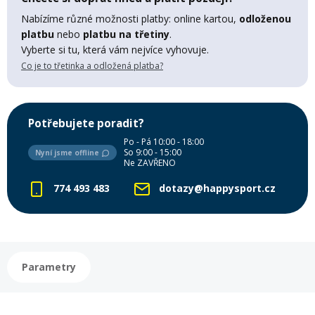
Mazání a čištění
Nabízíme různé možnosti platby: online kartou,
odloženou
Páteřáky
platbu
nebo
platbu na třetiny
.
Vyberte si tu, která vám nejvíce vyhovuje.
Zabezpečení
Co je to třetinka a odložená platba?
Ostatní
Brašny, košíky a nosiče
Vložky do bot
Potřebujete poradit?
Po - Pá 10:00 - 18:00
So 9:00 - 15:00
Nyní jsme offline
Pumpičky a pumpy
Ne ZAVŘENO
Náhradní díly
774 493 483
dotazy@happysport.cz
Nářadí pro kola
Boby a kluzáky
Blatníky
Parametry
Řetězy