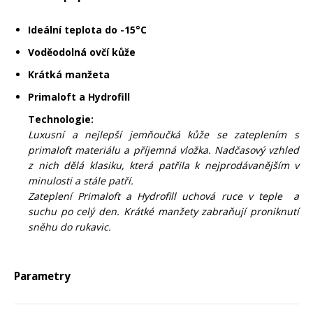
Mazání a čištění
Páteřáky
Ideální teplota do -15°C
Voděodolná ovčí kůže
Zabezpečení
Ostatní
Krátká manžeta
Primaloft a Hydrofill
Brašny, košíky a nosiče
Technologie:
Vložky do bot
Luxusní a nejlepší jemňoučká kůže se zateplením s
primaloft materiálu a příjemná vložka. Nadčasový vzhled
Pumpičky a pumpy
z nich dělá klasiku, která patřila k nejprodávanějším v
Náhradní díly
minulosti a stále patří.
Zateplení Primaloft a Hydrofill uchová ruce v teple a
Nářadí pro kola
suchu po celý den. Krátké manžety zabraňují proniknutí
Boby a kluzáky
sněhu do rukavic.
Blatníky
Parametry
Řetězy