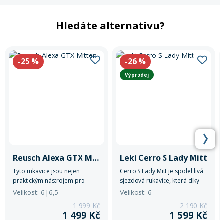
Hledáte alternativu?
-25
%
-26
%
Výprodej
Reusch Alexa GTX Mitten
Leki Cerro S Lady Mitt
Tyto rukavice jsou nejen
Cerro S Lady Mitt je spolehlivá
praktickým nástrojem pro
sjezdová rukavice, která díky
zimní radovánky, ale také
izolaci Dexfill a membráně
Velikost: 6|6,5
Velikost: 6
módním doplňkem pro ženu,
SOFT-TEX® udržuje ruce po
1 999 Kč
2 190 Kč
která očekává špičkový design
celý den v teple a suchu.
1 499 Kč
1 599 Kč
v každém detailu.