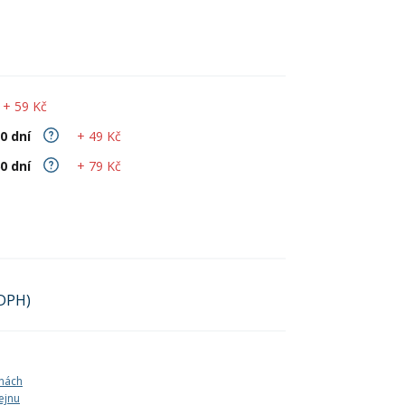
e
Boty
Kolečkové, inline bruslení
Potápění
Venkovní hry
Letní oblečení
e
+ 59 Kč
e
e
+ 49 Kč
30 dní
+ 79 Kč
60 dní
 DPH)
nách
ejnu