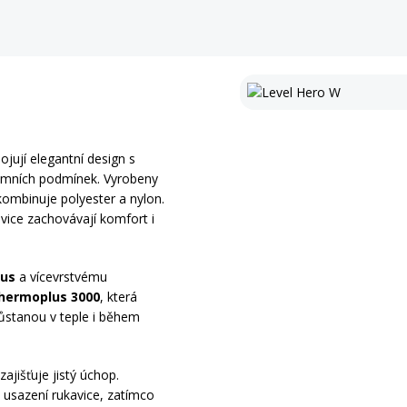
ojují elegantní design s
imních podmínek. Vyrobeny
 kombinuje polyester a nylon.
kavice zachovávají komfort i
us
a vícevrstvému
hermoplus 3000
, která
zůstanou v teple i během
ajišťuje jistý úchop.
usazení rukavice, zatímco