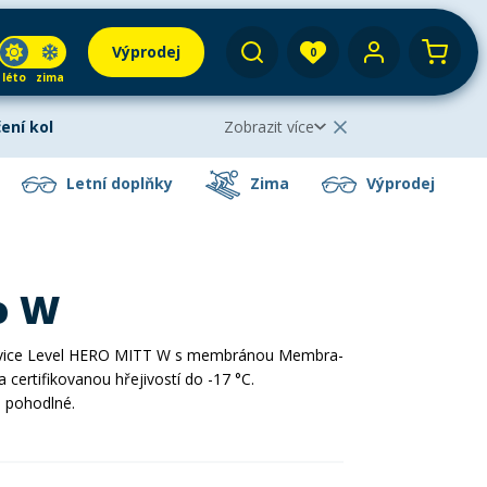
Výprodej
0
léto
zima
Váš košík je prázdný
Vyhledat
tostany
Skialpy
Střešní boxy
Zimní vybavení
ení kol
Zobrazit více
Elektrokola
Zobrazit méně
Letní doplňky
Zima
Výprodej
va na půjčení kol
Helmy
vou 30 %!
Využijte naši letní akci na
krátkodobé i
ne
ole
Lyžování
Běžecké lyžování
Mikiny a bundy
Snowboarding
l
. Akce platí
po celé léto
– rezervujte si své kolo
o W
bjevovat nové trasy. Při rezervaci zadejte slevový kód
ečení
Sedačky na kolo a řidítka
iltovky
 a koloběžky
ásky
Běžecké lyžování
Skialpinismus
Nákrčníky
Skialpinismus
avice Level HERO MITT W s membránou Membra-
e
a certifikovanou hřejivostí do -17 °C.
a pohodlné.
ové lyže
otápění
Paddleboarding
Kola
e
ní
Příslušenství
Dřevěné hry
Nákrčníky
Batohy a tašky
Snowboarding
nky a solární
Doplňky
Letní doplňky