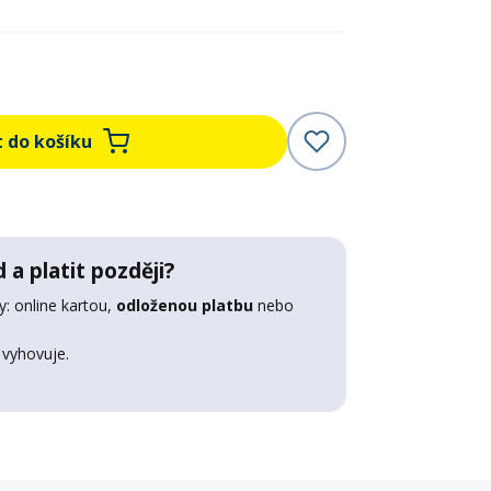
t do košíku
 a platit později?
: online kartou,
odloženou platbu
nebo
 vyhovuje.