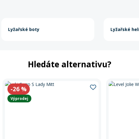
Lyžařské boty
Lyžařské he
Hledáte alternativu?
-26
%
Výprodej