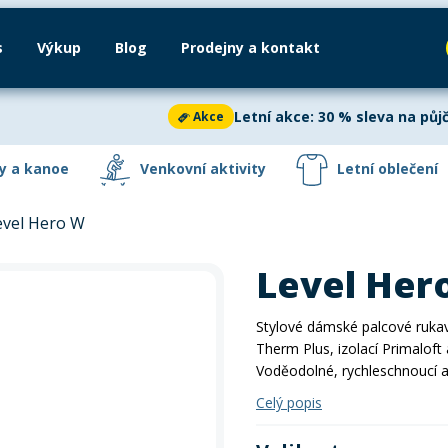
s
Výkup
Blog
Prodejny a kontakt
Kola
Kola
Výkup
Cyklosedačky
Lyže
Kola
Snowboardy
Zimního vybavení
In-line brusle
Běžky
Au
Letní akce: 30 % sleva na půjč
Akce
Dětská kola
Horská kola
y a kanoe
Venkovní aktivity
Letní oblečení
Letní akce: 30 % sle
Akce
evel Hero W
Silniční kola
Odrážedla
ete až 60 %
na paddleboardech,
Vyrazte na kolo se sle
Pádla
Autostany
Láhve
Lyžování
Trička
Slackli
H
ídce najdete
nové i bazarové
dlouhodobé půjčení ko
Level Her
rodání zásob.
ještě dnes a vydejte se o
Doplňky na kolo
Cyklistické obl
PRAZDNINY30
Vesty
Dřevěné hry
Batohy a tašky
Snowboarding
Čepice a kš
Skejty
P
Stylové dámské palcové ruk
Zobrazit vš
Zjistit více
Therm Plus, izolací Primaloft 
Voděodolné, rychleschnoucí 
Boty
Frisbee a jiné
Sluneční brýle
Doplňky
Ponožky
Kolečk
P
Zobrazit vš
Paddleboard
Autostany
Trička
Láhve
Lyžování
Pádla
Slackline
Mikiny a bundy
Hole
Běžecké lyžová
Celý popis
Kolečkové, inline
Powerba
ečení
Plavání