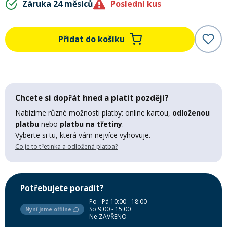
Záruka 24 měsíců
Poslední kus
Mazání a čištění
Páteřáky
Přidat do košíku
Zabezpečení
Ostatní
Brašny, košíky a nosiče
Vložky do bot
Chcete si dopřát hned a platit později?
Nabízíme různé možnosti platby: online kartou,
odloženou
Pumpičky a pumpy
Náhradní díly
platbu
nebo
platbu na třetiny
.
Vyberte si tu, která vám nejvíce vyhovuje.
Co je to třetinka a odložená platba?
Nářadí pro kola
Boby a kluzáky
Blatníky
Potřebujete poradit?
Po - Pá 10:00 - 18:00
So 9:00 - 15:00
Nyní jsme offline
Ne ZAVŘENO
Řetězy