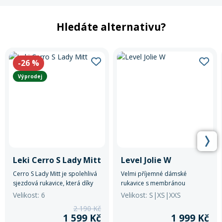
Hledáte alternativu?
-26
%
Výprodej
Leki Cerro S Lady Mitt
Level Jolie W
Cerro S Lady Mitt je spolehlivá
Velmi příjemné dámské
sjezdová rukavice, která díky
rukavice s membránou
izolaci Dexfill a membráně
Membra-Therm Plus pro
Velikost: 6
Velikost: S|XS|XXS
SOFT-TEX® udržuje ruce po
všechny podoby lyžování, které
2 190 Kč
celý den v teple a suchu.
vynikají výtečnou funkčností.
1 599 Kč
1 999 Kč