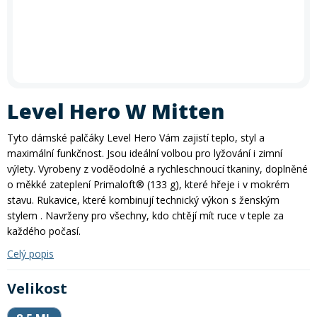
In-line brusle
Letní doplňky
léto
zima
krátkodobé i dlouhodobé půjčení kol
. Akce platí
po celé
Příslušenství
Trička
léto
– rezervujte si své kolo ještě dnes a vydejte se objevovat
Silniční kola
Skialpy
Slackline
Autostany
nové trasy. Při rezervaci zadejte slevový kód
PRAZDNINY30
Paddleboardy
Kola
Kola
Lyže
Zimního vybavení
Kajaky
Snowboardy
Kola
Zima
Láhve
Vesty
Cyklosedačky
Běžky
Skialpy
In-line brusle
Mikiny a bundy
Střešní boxy
Zjistit více
Odrážedla
Výprodej
Dřevěné hry
Lyžování
Autostany
Střešní boxy
Hole
Zimní vybavení
Level Hero W Mitten
Oblečení
Zimní vybavení
Nákrčníky
Helmy
Skejty a koloběžky
Běžecké lyžování
Sjezdové lyže
Tyto dámské palčáky Level Hero Vám zajistí teplo, styl a
Batohy a tašky
maximální funkčnost. Jsou ideální volbou pro lyžování i zimní
Boty
Trika
Doplňky na kolo
výlety. Vyrobeny z voděodolné a rychleschnoucí tkaniny, doplněné
Frisbee a jiné
Snowboarding
Lyžařské boty
Běžky
o měkké zateplení Primaloft® (133 g), které hřeje i v mokrém
Pásky
stavu. Rukavice, které kombinují technický výkon s ženským
Neopreny
stylem . Navrženy pro všechny, kdo chtějí mít ruce v teple za
Cyklistické oblečení
Táhla
Kolečkové, inline bruslení
Skialpinismus
Lyžařské helmy
Boty na běžky
Snowboardové boty
každého počasí.
Sluneční brýle
Celý popis
Sedačky na kolo a řidítka
Košíky a lahve
Bundy
Powerbanky a solární panely
Doplňky
Lyžařské brýle
Hole na běžky
Snowboardy
Skialpové lyže
Velikost
Potápění
Tachometry
Dresy