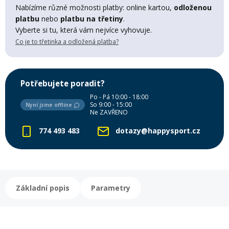
Lyžařské rukavice
Rukavice na běžky
Snowboardové vázání
Skialpové boty
Kukly a uši
Nabízíme různé možnosti platby: online kartou,
odloženou
Plavání
platbu
nebo
platbu na třetiny
.
Vyberte si tu, která vám nejvíce vyhovuje.
Gripy
Kalhoty
Lyžařské vázání
Vázání na běžky
Snowboardové rukavice
Skialpové vázání
Oblečení
Co je to třetinka a odložená platba?
Stojánky
Doplňky
Sjezdové hole
Doplňky na běžky
Snowboardové náhradní díly
Skialpové hole
Lyžařské hole
Potřebujete poradit?
Po - Pá 10:00 - 18:00
Zvonky a houkačky
So 9:00 - 15:00
Nyní jsme offline
Brýle na běžky
Snowboardové doplňky
Skialpové rukavice
Péče o skluznici a hrany
Ne ZAVŘENO
774 493 483
dotazy@happysport.cz
Světla
Skialpové doplňky
Vaky, tašky a batohy
Lepení a opravné sady
Skialpové pásy
Dárkové poukazy
Základní popis
Parametry
Pláště a duše
Sněžnice
Brusle