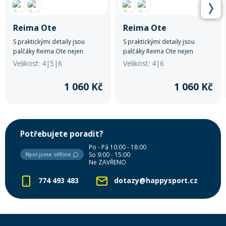
Reima Ote
Reima Ote
S praktickými detaily jsou
S praktickými detaily jsou
palčáky Reima Ote nejen
palčáky Reima Ote nejen
skvělým funkčním vybavením
skvělým funkčním vybavením
Velikost: 4|5|6
Velikost: 4|6
pro děti, ale také radostným a
pro děti, ale také radostným a
stylovým doplňkem pro jejich
stylovým doplňkem pro jejich
1 060 Kč
1 060 Kč
zimní dobrodružství.
zimní dobrodružství.
Potřebujete poradit?
Po - Pá 10:00 - 18:00
So 9:00 - 15:00
Nyní jsme offline
Ne ZAVŘENO
774 493 483
dotazy@happysport.cz