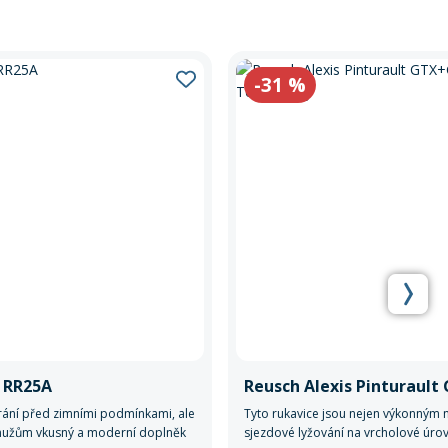
-31
%
t RR25A
rání před zimními podmínkami, ale
Tyto rukavice jsou nejen výkonným 
 mužům vkusný a moderní doplněk
sjezdové lyžování na vrcholové úrovn