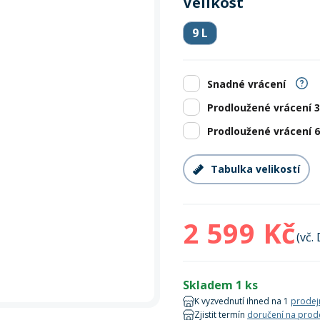
Velikost
Zobrazit vš
bruslení
panely
Vesty
Skejty a koloběžky
Pásky
Skialpinismus
Oblečení
Frisbee a jiné
Sluneční brýle
Doplňky
9 L
Zobrazit vš
Powerbanky a solární
Plavání
panely
Snadné vrácení
Zobrazit vš
Zobrazit vš
Prodloužené vrácení 
Prodloužené vrácení 
Tabulka velikostí
2 599 Kč
(vč.
Skladem 1 ks
K vyzvednutí ihned na 1
prodej
Zjistit termín
doručení na prod