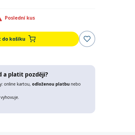
Poslední kus
t do košíku
 a platit později?
: online kartou,
odloženou platbu
nebo
 vyhovuje.