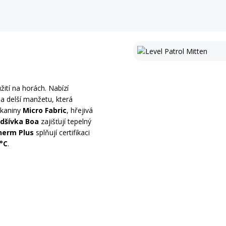
žití na horách. Nabízí
 a delší manžetu, která
tkaniny
Micro Fabric
, hřejivá
odšívka Boa
zajišťují tepelný
erm Plus
splňují certifikaci
 °C
.