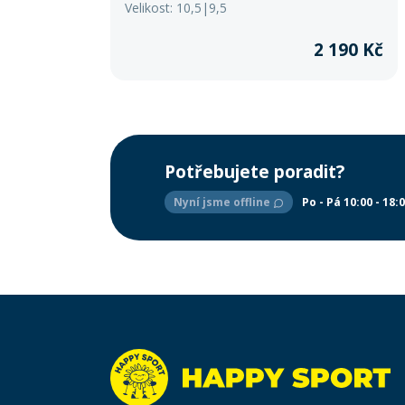
SOFT-TEX® udržuje ruce po celý den v teple.
Velikost: 10,5|9,5
2 190 Kč
Potřebujete poradit?
Nyní jsme offline
Po - Pá 10:00 - 18: