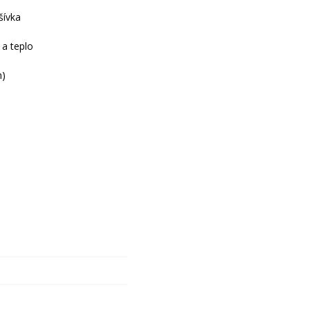
šívka
a teplo
n)