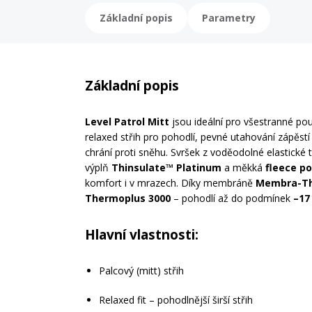
Základní popis
Parametry
Základní popis
Level Patrol Mitt
jsou ideální pro všestranné pou
relaxed střih pro pohodlí, pevné utahování zápěstí
chrání proti sněhu. Svršek z voděodolné elastické 
výplň
Thinsulate™ Platinum
a měkká
fleece p
komfort i v mrazech. Díky membráně
Membra-Th
Thermoplus 3000
– pohodlí až do podmínek
–17
Hlavní vlastnosti:
Palcový (mitt) střih
Relaxed fit – pohodlnější širší střih