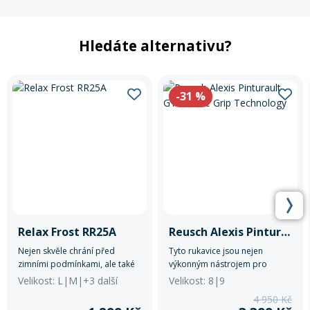
Hledáte alternativu?
-31
%
Relax Frost RR25A
Reusch Alexis Pinturault GTX+Gore Grip Technology
Nejen skvěle chrání před
Tyto rukavice jsou nejen
zimními podmínkami, ale také
výkonným nástrojem pro
poskytují mužům vkusný a
sjezdové lyžování na vrcholové
Velikost: L|M|+3 další
Velikost: 8|9
moderní doplněk pro každý
úrovni, ale také stylovým
4 950 Kč
zimní den.
doplňkem pro muže, kteří