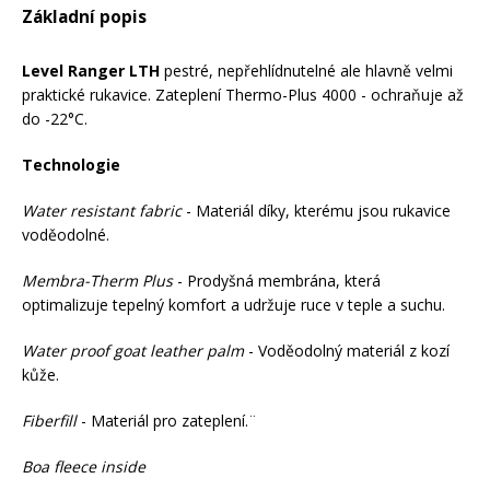
Základní popis
Mazání a čištění
Páteřáky
Level Ranger LTH
pestré, nepřehlídnutelné ale hlavně velmi
praktické rukavice. Zateplení Thermo-Plus 4000 - ochraňuje až
Zabezpečení
Ostatní
do -22°C.
Technologie
Brašny, košíky a nosiče
Vložky do bot
Water resistant fabric
- Materiál díky, kterému jsou rukavice
voděodolné.
Pumpičky a pumpy
Náhradní díly
Membra-Therm Plus
- Prodyšná membrána, která
optimalizuje tepelný komfort a udržuje ruce v teple a suchu.
Nářadí pro kola
Boby a kluzáky
Water proof goat leather palm
- Voděodolný materiál z kozí
kůže.
Blatníky
Fiberfill
- Materiál pro zateplení.¨
Boa fleece inside
Řetězy