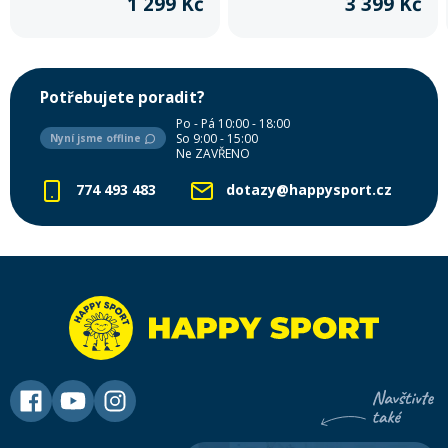
1 299 Kč
3 399 Kč
očekávají špičkový design a
nejvyšší technické standardy ve
svém zimním vybavení.
Potřebujete poradit?
Po - Pá 10:00 - 18:00
So 9:00 - 15:00
Nyní jsme offline
Ne ZAVŘENO
774 493 483
dotazy@happysport.cz