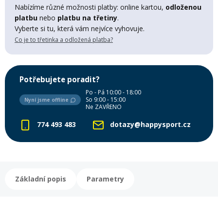
Lyžařské rukavice
Rukavice na běžky
Snowboardové vázání
Skialpové boty
Kukly a uši
Nabízíme různé možnosti platby: online kartou,
odloženou
Plavání
platbu
nebo
platbu na třetiny
.
Vyberte si tu, která vám nejvíce vyhovuje.
Gripy
Kalhoty
Lyžařské vázání
Vázání na běžky
Snowboardové rukavice
Skialpové vázání
Oblečení
Co je to třetinka a odložená platba?
Stojánky
Doplňky
Sjezdové hole
Doplňky na běžky
Snowboardové náhradní díly
Skialpové hole
Lyžařské hole
Potřebujete poradit?
Po - Pá 10:00 - 18:00
Zvonky a houkačky
So 9:00 - 15:00
Nyní jsme offline
Brýle na běžky
Snowboardové doplňky
Skialpové rukavice
Péče o skluznici a hrany
Ne ZAVŘENO
774 493 483
dotazy@happysport.cz
Světla
Skialpové doplňky
Vaky, tašky a batohy
Lepení a opravné sady
Skialpové pásy
Dárkové poukazy
Základní popis
Parametry
Pláště a duše
Sněžnice
Brusle