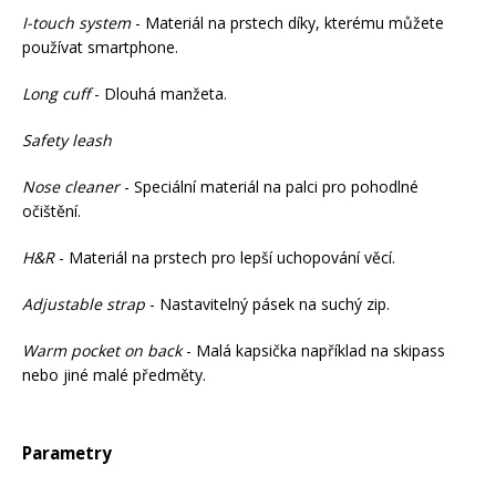
I-touch system
- Materiál na prstech díky, kterému můžete
používat smartphone.
Rukavice na kolo
Long cuff
- Dlouhá manžeta.
Safety leash
Nose cleaner
- Speciální materiál na palci pro pohodlné
očištění.
H&R
- Materiál na prstech pro lepší uchopování věcí.
Adjustable strap
- Nastavitelný pásek na suchý zip.
Warm pocket on back
- Malá kapsička například na skipass
nebo jiné malé předměty.
Parametry