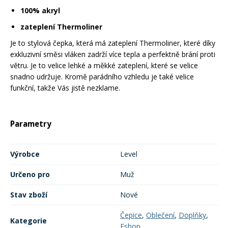
100% akryl
Rukavice na kolo
zateplení Thermoliner
Je to stylová čepka, která má zateplení Thermoliner, které díky
exkluzivní směsi vláken zadrží více tepla a perfektně brání proti
větru. Je to velice lehké a měkké zateplení, které se velice
snadno udržuje. Kromě parádního vzhledu je také velice
funkční, takže Vás jistě nezklame.
Parametry
Výrobce
Level
Určeno pro
Muž
Stav zboží
Nové
Čepice
,
Oblečení
,
Doplňky
,
Kategorie
Eshop