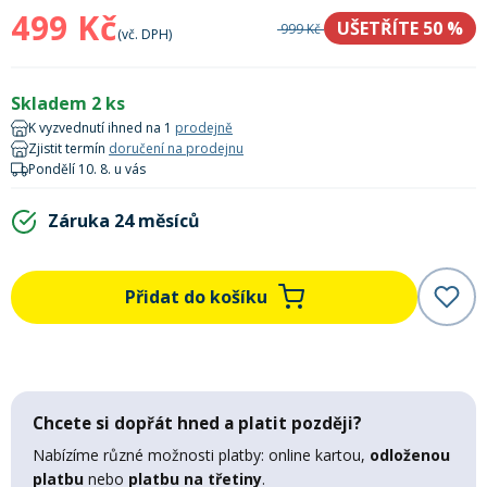
Lyžařské rukavice
Rukavice na běžky
Snowboardové vázání
Skialpové boty
Kukly a uši
499 Kč
UŠETŘÍTE 50
%
999 Kč
Plavání
(vč. DPH)
Gripy
Kalhoty
Lyžařské vázání
Vázání na běžky
Snowboardové rukavice
Skialpové vázání
Oblečení
Skladem 2 ks
K vyzvednutí ihned na 1
prodejně
Stojánky
Doplňky
Zjistit termín
doručení na prodejnu
Sjezdové hole
Doplňky na běžky
Snowboardové náhradní díly
Skialpové hole
Lyžařské hole
Pondělí 10. 8. u vás
Zvonky a houkačky
Záruka 24 měsíců
Brýle na běžky
Snowboardové doplňky
Skialpové rukavice
Péče o skluznici a hrany
Světla
Přidat do košíku
Skialpové doplňky
Vaky, tašky a batohy
Lepení a opravné sady
Skialpové pásy
Dárkové poukazy
Chcete si dopřát hned a platit později?
Pláště a duše
Sněžnice
Brusle
Nabízíme různé možnosti platby: online kartou,
odloženou
platbu
nebo
platbu na třetiny
.