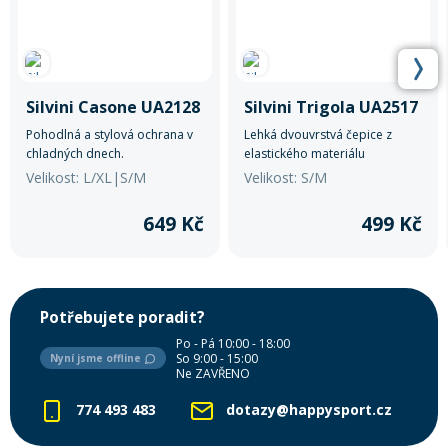
Silvini Casone UA2128
Silvini Trigola UA2517
Pohodlná a stylová ochrana v
Lehká dvouvrstvá čepice z
chladných dnech.
elastického materiálu
QuatroFLEX s reflexními prvky.
Velikost: L/XL|S/M
Velikost: S/M
Ideální pro sport a outdoorové
aktivity.
649 Kč
499 Kč
Potřebujete poradit?
Po - Pá 10:00 - 18:00
So 9:00 - 15:00
Nyní jsme offline
Ne ZAVŘENO
774 493 483
dotazy@happysport.cz