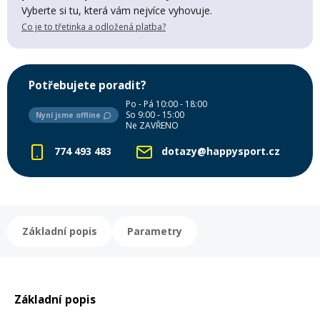
Vyberte si tu, která vám nejvíce vyhovuje.
Mazání a čištění
Páteřáky
Co je to třetinka a odložená platba?
Zabezpečení
Ostatní
Potřebujete poradit?
Po - Pá 10:00 - 18:00
Brašny, košíky a nosiče
So 9:00 - 15:00
Nyní jsme offline
Vložky do bot
Ne ZAVŘENO
774 493 483
dotazy@happysport.cz
Pumpičky a pumpy
Náhradní díly
Nářadí pro kola
Boby a kluzáky
Základní popis
Parametry
Blatníky
Základní popis
Řetězy