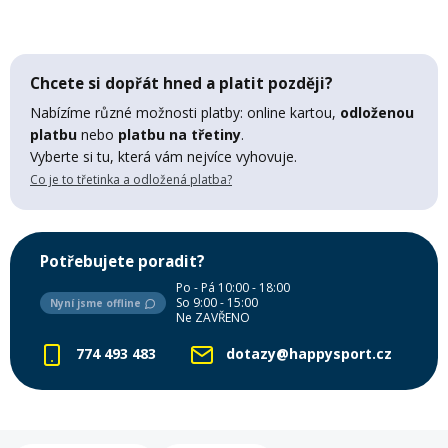
Lyžařské rukavice
Rukavice na běžky
Snowboardové vázání
Skialpové boty
Kukly a uši
Plavání
Gripy
Kalhoty
Lyžařské vázání
Vázání na běžky
Snowboardové rukavice
Skialpové vázání
Oblečení
Chcete si dopřát hned a platit později?
Nabízíme různé možnosti platby: online kartou,
odloženou
Stojánky
Doplňky
platbu
nebo
platbu na třetiny
.
Sjezdové hole
Doplňky na běžky
Snowboardové náhradní díly
Skialpové hole
Lyžařské hole
Vyberte si tu, která vám nejvíce vyhovuje.
Co je to třetinka a odložená platba?
Zvonky a houkačky
Brýle na běžky
Snowboardové doplňky
Skialpové rukavice
Péče o skluznici a hrany
Potřebujete poradit?
Světla
Skialpové doplňky
Vaky, tašky a batohy
Po - Pá 10:00 - 18:00
So 9:00 - 15:00
Nyní jsme offline
Ne ZAVŘENO
Lepení a opravné sady
Skialpové pásy
Dárkové poukazy
774 493 483
dotazy@happysport.cz
Pláště a duše
Sněžnice
Brusle