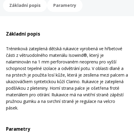
Základní popis
Parametry
Mazání a čištění
Páteřáky
Zabezpečení
Ostatní
Základní popis
Brašny, košíky a nosiče
Tréninková zateplená dětská rukavice vyrobená ve hřbetové
Vložky do bot
části z větruodolného materiálu Isowind®, který je
nalaminován na 1 mm perforovaném neoprenu pro vyšší
Pumpičky a pumpy
schopnost tepelné izolace a odvětrání potu. V oblasti dlaně a
Náhradní díly
na prstech je použita losí kůže, která je zesílena mezi palcem a
ukazováčkem syntetickou kůží Clarino. Rukavice je zateplená
Nářadí pro kola
podšívkou z pleteniny. Horní strana palce je ošetřena froté
Boby a kluzáky
materiálem pro otírání. Rukavice má na vnitřní straně zápěstí
pružnou gumku a na svrchní straně je regulace na velcro
pásek.
Blatníky
Řetězy
Parametry