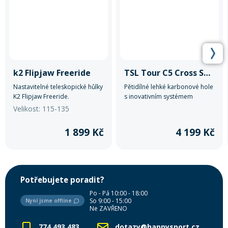
k2 Flipjaw Freeride
TSL Tour C5 Cross Swg
Nastavitelné teleskopické hůlky
Pětidílné lehké karbonové hole
K2 Flipjaw Freeride.
s inovativním systémem
skládání. Ve složeném stavu
Velikost: 115-135
pouhých 40 cm na délku.
Možnost nastavení délky 110 -
1 899 Kč
4 199 Kč
130 cm.
Potřebujete poradit?
Po - Pá 10:00 - 18:00
So 9:00 - 15:00
Nyní jsme offline
Ne ZAVŘENO
774 493 483
dotazy@happysport.cz