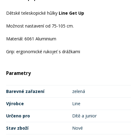
Mazání a čištění
Páteřáky
Dětské teleskopické hůlky
Line Get Up
Možnost nastavení od 75-105 cm.
Zabezpečení
Ostatní
Materiál: 6061 Aluminium
Brašny, košíky a nosiče
Grip: ergonomické rukojeť s drážkami
Vložky do bot
Pumpičky a pumpy
Parametry
Náhradní díly
Nářadí pro kola
Barevné zařazení
zelená
Boby a kluzáky
Výrobce
Line
Blatníky
Určeno pro
Dítě a junior
Stav zboží
Nové
Řetězy