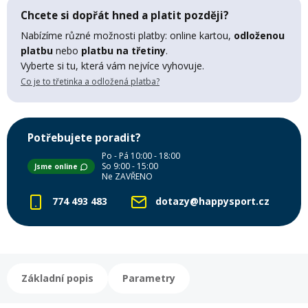
Chcete si dopřát hned a platit později?
Mazání a čištění
Páteřáky
Nabízíme různé možnosti platby: online kartou,
odloženou
platbu
nebo
platbu na třetiny
.
Zabezpečení
Vyberte si tu, která vám nejvíce vyhovuje.
Ostatní
Co je to třetinka a odložená platba?
Brašny, košíky a nosiče
Vložky do bot
Potřebujete poradit?
Pumpičky a pumpy
Po - Pá 10:00 - 18:00
Náhradní díly
So 9:00 - 15:00
Jsme online
Ne ZAVŘENO
774 493 483
dotazy@happysport.cz
Nářadí pro kola
Boby a kluzáky
Blatníky
Základní popis
Parametry
Řetězy