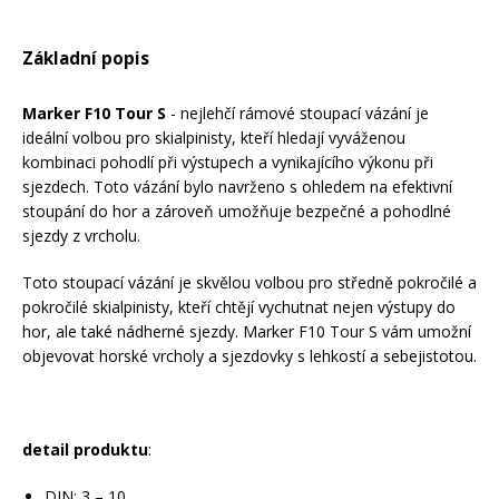
Rukavice na kolo
Základní popis
Marker F10 Tour S
- nejlehčí rámové stoupací vázání je
ideální volbou pro skialpinisty, kteří hledají vyváženou
kombinaci pohodlí při výstupech a vynikajícího výkonu při
sjezdech. Toto vázání bylo navrženo s ohledem na efektivní
stoupání do hor a zároveň umožňuje bezpečné a pohodlné
sjezdy z vrcholu.
Toto stoupací vázání je skvělou volbou pro středně pokročilé a
pokročilé skialpinisty, kteří chtějí vychutnat nejen výstupy do
hor, ale také nádherné sjezdy. Marker F10 Tour S vám umožní
objevovat horské vrcholy a sjezdovky s lehkostí a sebejistotou.
detail produktu
:
DIN: 3 – 10