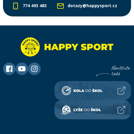
774 493 483
dotazy@happysport.cz