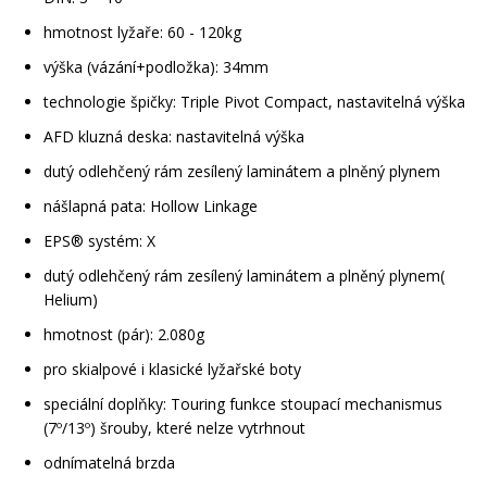
hmotnost lyžaře: 60 - 120kg
výška (vázání+podložka): 34mm
technologie špičky: Triple Pivot Compact, nastavitelná výška
AFD kluzná deska: nastavitelná výška
dutý odlehčený rám zesílený laminátem a plněný plynem
nášlapná pata: Hollow Linkage
EPS® systém: X
dutý odlehčený rám zesílený laminátem a plněný plynem(
Helium)
hmotnost (pár): 2.080g
pro skialpové i klasické lyžařské boty
speciální doplňky: Touring funkce stoupací mechanismus
(7º/13º) šrouby, které nelze vytrhnout
odnímatelná brzda