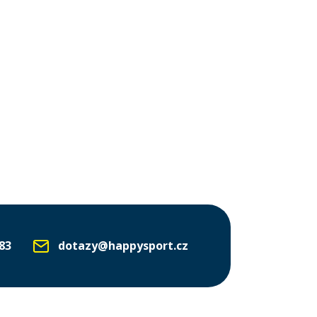
83
dotazy@happysport.cz