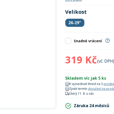
Zobrazit vš
bruslení
panely
Vesty
Skejty a koloběžky
Pásky
Skialpinismus
Oblečení
Frisbee a jiné
Sluneční brýle
Doplňky
Velikost
Zobrazit vš
Powerbanky a solární
Plavání
26-29"
panely
Zobrazit vš
Zobrazit vš
Snadné vrácení
319 Kč
(vč. DPH
Skladem víc jak 5 ks
K vyzvednutí ihned na 3
prodej
Zjistit termín
doručení na prod
Úterý 11. 8. u vás
Záruka 24 měsíců