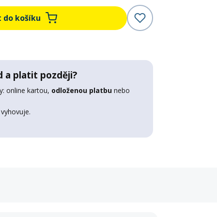
t do košíku
 a platit později?
: online kartou,
odloženou platbu
nebo
 vyhovuje.