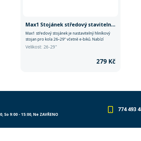
Max1 Stojánek středový stavitelný E-Bike 26-29"
Max1 středový stojánek je nastavitelný hliníkový
stojan pro kola 26–29" včetně e-biků. Nabízí
vysokou stabilitu, snadné nastavení a pevnou
Velikost: 26-29"
montáž i na silnější rámy.
279 Kč
774 493 4
00
So 9:00 - 15:00
Ne ZAVŘENO