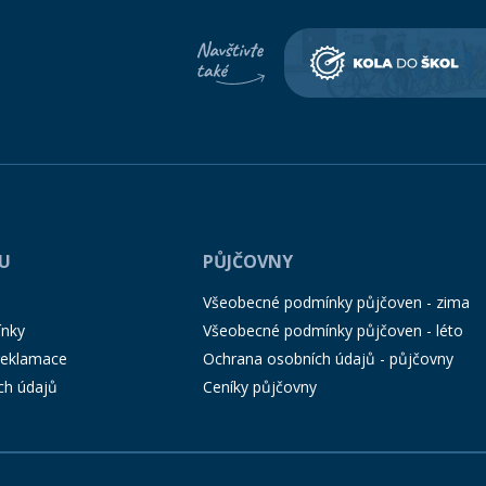
PU
PŮJČOVNY
Všeobecné podmínky půjčoven - zima
ínky
Všeobecné podmínky půjčoven - léto
 reklamace
Ochrana osobních údajů - půjčovny
ch údajů
Ceníky půjčovny