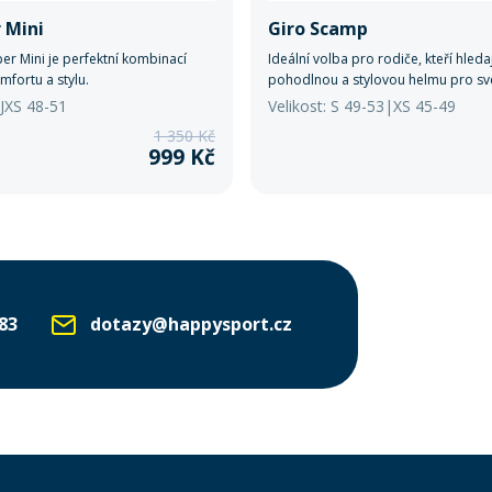
 Mini
Giro Scamp
r Mini je perfektní kombinací
Ideální volba pro rodiče, kteří hled
mfortu a stylu.
pohodlnou a stylovou helmu pro své
/JXS 48-51
Velikost: S 49-53|XS 45-49
1 350 Kč
999 Kč
83
dotazy@happysport.cz