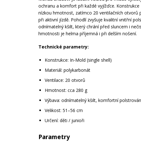
ochranu a komfort při každé vyjížďce. Konstrukce 
nízkou hmotnost, zatímco 20 ventilačních otvorů p
při aktivní jízdě. Pohodlí zvyšuje kvalitní vnitřní po
odnímatelný kšilt, který chrání před sluncem i neči
hmotnosti je helma příjemná i při delším nošení.
Technické parametry:
Konstrukce: In-Mold (single shell)
Materiál: polykarbonát
Ventilace: 20 otvorů
Hmotnost: cca 280 g
Výbava: odnímatelný kšilt, komfortní polstrován
Velikost: 51–56 cm
Určení: děti / junioři
Parametry