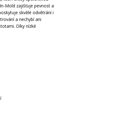
In-Mold zajišťuje pevnost a
oskytuje skvělé odvětrání i
lstrování a nechybí ani
stotami. Díky nízké
í