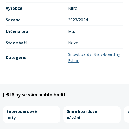
Mazání a čištění
Výrobce
Nitro
Páteřáky
Sezona
2023/2024
Zabezpečení
Ostatní
Určeno pro
Muž
Stav zboží
Nové
Brašny, košíky a nosiče
Vložky do bot
Snowboardy
,
Snowboarding
,
Kategorie
Eshop
Pumpičky a pumpy
Náhradní díly
Nářadí pro kola
Boby a kluzáky
Ještě by se vám mohlo hodit
Blatníky
Snowboardové
Snowboardové
boty
vázání
Řetězy