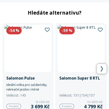
Hledáte alternativu?
Rukavice na kolo
-54
%
-59
%
Salomon Pulse
Salomon Super 8 RTL
Ideální volba pro začátečníky,
rekreační jezdce i mírně
pokročilé, kteří chtějí jezdit na
Velikost: 145
Velikost: 151|154|157
sjezdovce, v parku i mimo
8 190 Kč
11 899 Kč
upravené tratě.
3 699 Kč
4 799 Kč
Použité
Použité